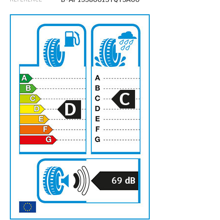
C
D
69
dB