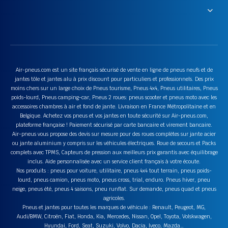
Air-pneus.com est un site français sécurisé de vente en ligne de pneus neufs et de
jantes tôle et jantes alu à prix discount pour particuliers et professionnels. Des prix
moins chers sur un large choix de Pneus tourisme, Pneus 4x4, Pneus utilitaires, Pneus
poids-lourd, Pneus camping-car, Pneus 2 roues: pneus scooter et pneus moto avec les
accessoires chambres à air et fond de jante. Livraison en France Métropolitaine et en
Belgique. Achetez vos pneus et vos jantes en toute sécurité sur Air-pneus.com,
plateforme française ! Paiement sécurisé par carte bancaire et virement bancaire.
Air-pneus vous propose des devis sur mesure pour des roues complètes sur jante acier
ou jante aluminium y compris sur les véhicules électriques. Roue de secours et Packs
complets avec TPMS, Capteurs de pression aux meilleurs prix garantis avec équilibrage
inclus. Aide personnalisée avec un service client français à votre écoute.
Nos produits : pneus pour voiture, utilitaire, pneus 4x4 tout terrain, pneus poids-
lourd, pneus camion, pneus moto, pneus cross, trial, enduro. Pneus hiver, pneu
neige, pneus été, pneus 4 saisons, pneu runflat. Sur demande, pneus quad et pneus
agricoles.
Pneus et jantes pour toutes les marques de véhicule : Renault, Peugeot, MG,
Audi/BMW, Citroën, Fiat, Honda, Kia, Mercedes, Nissan, Opel, Toyota, Volskwagen,
Hyundai, Ford, Seat, Suzuki, Volvo, Dacia, Iveco, Mazda…