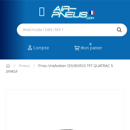
0
Compte
Mon panier
Pneus
Pneu Vredestein 155/80R13 79T QUATRAC 5
3PMSF