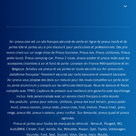
Air-pneus.com est un site français sécurisé de vente en ligne de pneus neufs et de
jantes tôle et jantes alu à prix discount pour particuliers et professionnels. Des prix
moins chers sur un large choix de Pneus tourisme, Pneus 4x4, Pneus utilitaires, Pneus
poids-lourd, Pneus camping-car, Pneus 2 roues: pneus scooter et pneus moto avec les
accessoires chambres à air et fond de jante. Livraison en France Métropolitaine et en
Belgique. Achetez vos pneus et vos jantes en toute sécurité sur Air-pneus.com,
plateforme française ! Paiement sécurisé par carte bancaire et virement bancaire.
Air-pneus vous propose des devis sur mesure pour des roues complètes sur jante acier
ou jante aluminium y compris sur les véhicules électriques. Roue de secours et Packs
complets avec TPMS, Capteurs de pression aux meilleurs prix garantis avec équilibrage
inclus. Aide personnalisée avec un service client français à votre écoute.
Nos produits : pneus pour voiture, utilitaire, pneus 4x4 tout terrain, pneus poids-
lourd, pneus camion, pneus moto, pneus cross, trial, enduro. Pneus hiver, pneu
neige, pneus été, pneus 4 saisons, pneu runflat. Sur demande, pneus quad et pneus
agricoles.
Pneus et jantes pour toutes les marques de véhicule : Renault, Peugeot, MG,
Audi/BMW, Citroën, Fiat, Honda, Kia, Mercedes, Nissan, Opel, Toyota, Volskwagen,
Hyundai, Ford, Seat, Suzuki, Volvo, Dacia, Iveco, Mazda…