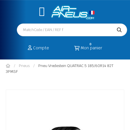
0
Compte
Mon panier
Pneus
Pneu Vredestein QUATRAC 5 185/60R14 82T
3PMSF