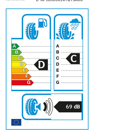
C
D
69
dB