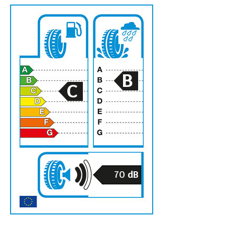
B
C
70
dB