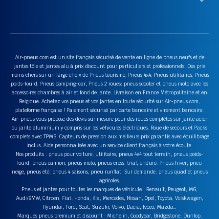
Air-pneus.com est un site français sécurisé de vente en ligne de pneus neufs et de
jantes tôle et jantes alu à prix discount pour particuliers et professionnels. Des prix
moins chers sur un large choix de Pneus tourisme, Pneus 4x4, Pneus utilitaires, Pneus
poids-lourd, Pneus camping-car, Pneus 2 roues: pneus scooter et pneus moto avec les
accessoires chambres à air et fond de jante. Livraison en France Métropolitaine et en
Belgique. Achetez vos pneus et vos jantes en toute sécurité sur Air-pneus.com,
plateforme française ! Paiement sécurisé par carte bancaire et virement bancaire.
Air-pneus vous propose des devis sur mesure pour des roues complètes sur jante acier
ou jante aluminium y compris sur les véhicules électriques. Roue de secours et Packs
complets avec TPMS, Capteurs de pression aux meilleurs prix garantis avec équilibrage
inclus. Aide personnalisée avec un service client français à votre écoute.
Nos produits : pneus pour voiture, utilitaire, pneus 4x4 tout terrain, pneus poids-
lourd, pneus camion, pneus moto, pneus cross, trial, enduro. Pneus hiver, pneu
neige, pneus été, pneus 4 saisons, pneu runflat. Sur demande, pneus quad et pneus
agricoles.
Pneus et jantes pour toutes les marques de véhicule : Renault, Peugeot, MG,
Audi/BMW, Citroën, Fiat, Honda, Kia, Mercedes, Nissan, Opel, Toyota, Volskwagen,
Hyundai, Ford, Seat, Suzuki, Volvo, Dacia, Iveco, Mazda…
Marques pneus premium et discount : Michelin, Goodyear, Bridgestone, Dunlop,