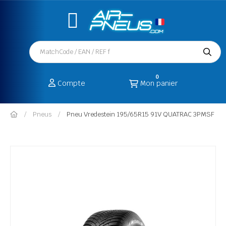
0
Compte
Mon panier
Pneus
Pneu Vredestein 195/65R15 91V QUATRAC 3PMSF