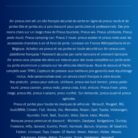
Air-pneus.com est un site français sécurisé de vente en ligne de pneus neufs et de
jantes tôle et jantes alu à prix discount pour particuliers et professionnels. Des prix
moins chers sur un large choix de Pneus tourisme, Pneus 4x4, Pneus utilitaires, Pneus
poids-lourd, Pneus camping-car, Pneus 2 roues: pneus scooter et pneus moto avec les
accessoires chambres à air et fond de jante. Livraison en France Métropolitaine et en
Belgique. Achetez vos pneus et vos jantes en toute sécurité sur Air-pneus.com,
plateforme française ! Paiement sécurisé par carte bancaire et virement bancaire.
Air-pneus vous propose des devis sur mesure pour des roues complètes sur jante acier
ou jante aluminium y compris sur les véhicules électriques. Roue de secours et Packs
complets avec TPMS, Capteurs de pression aux meilleurs prix garantis avec équilibrage
inclus. Aide personnalisée avec un service client français à votre écoute.
Nos produits : pneus pour voiture, utilitaire, pneus 4x4 tout terrain, pneus poids-
lourd, pneus camion, pneus moto, pneus cross, trial, enduro. Pneus hiver, pneu
neige, pneus été, pneus 4 saisons, pneu runflat. Sur demande, pneus quad et pneus
agricoles.
Pneus et jantes pour toutes les marques de véhicule : Renault, Peugeot, MG,
Audi/BMW, Citroën, Fiat, Honda, Kia, Mercedes, Nissan, Opel, Toyota, Volskwagen,
Hyundai, Ford, Seat, Suzuki, Volvo, Dacia, Iveco, Mazda…
Marques pneus premium et discount : Michelin, Goodyear, Bridgestone, Dunlop,
Firestone, Hifly, General, Kumho, Pirelli, Hankook, Barum, Gripmax, BF Goodrich,
Falken, Uniroyal, Toyo, Cooper, GT Radial, Nexen, Nokian, Kleber, Maxxis,
Yokohama, Kleber, Petlas, Tourador, Syron, Vredestein, Semperit….