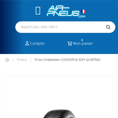
0
Compte
Mon panier
Pneus
Pneu Vredestein 205/45R16 83H QUATRAC