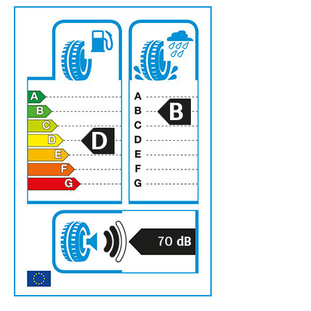
B
D
70
dB