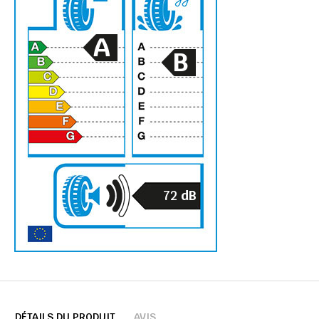
A
B
72
dB
DÉTAILS DU PRODUIT
AVIS