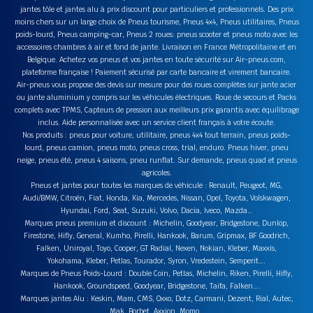
jantes tôle et jantes alu à prix discount pour particuliers et professionnels. Des prix
moins chers sur un large choix de Pneus tourisme, Pneus 4x4, Pneus utilitaires, Pneus
poids-lourd, Pneus camping-car, Pneus 2 roues: pneus scooter et pneus moto avec les
accessoires chambres à air et fond de jante. Livraison en France Métropolitaine et en
Belgique. Achetez vos pneus et vos jantes en toute sécurité sur Air-pneus.com,
plateforme française ! Paiement sécurisé par carte bancaire et virement bancaire.
Air-pneus vous propose des devis sur mesure pour des roues complètes sur jante acier
ou jante aluminium y compris sur les véhicules électriques. Roue de secours et Packs
complets avec TPMS, Capteurs de pression aux meilleurs prix garantis avec équilibrage
inclus. Aide personnalisée avec un service client français à votre écoute.
Nos produits : pneus pour voiture, utilitaire, pneus 4x4 tout terrain, pneus poids-
lourd, pneus camion, pneus moto, pneus cross, trial, enduro. Pneus hiver, pneu
neige, pneus été, pneus 4 saisons, pneu runflat. Sur demande, pneus quad et pneus
agricoles.
Pneus et jantes pour toutes les marques de véhicule : Renault, Peugeot, MG,
Audi/BMW, Citroën, Fiat, Honda, Kia, Mercedes, Nissan, Opel, Toyota, Volskwagen,
Hyundai, Ford, Seat, Suzuki, Volvo, Dacia, Iveco, Mazda…
Marques pneus premium et discount : Michelin, Goodyear, Bridgestone, Dunlop,
Firestone, Hifly, General, Kumho, Pirelli, Hankook, Barum, Gripmax, BF Goodrich,
Falken, Uniroyal, Toyo, Cooper, GT Radial, Nexen, Nokian, Kleber, Maxxis,
Yokohama, Kleber, Petlas, Tourador, Syron, Vredestein, Semperit….
Marques de Pneus Poids-Lourd : Double Coin, Petlas, Michelin, Riken, Pirelli, Hifly,
Hankook, Groundspeed, Goodyear, Bridgestone, Taifa, Falken….
Marques jantes Alu : Keskin, Mam, CMS, Oxxo, Dotz, Carmani, Dezent, Rial, Autec,
Mak, Borbet, Axxion, Momo…