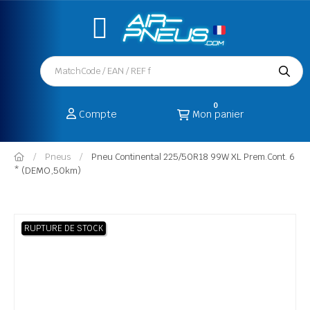
0
Compte
Mon panier
Pneus
Pneu Continental 225/50R18 99W XL Prem.Cont. 6
* (DEMO,50km)
RUPTURE DE STOCK