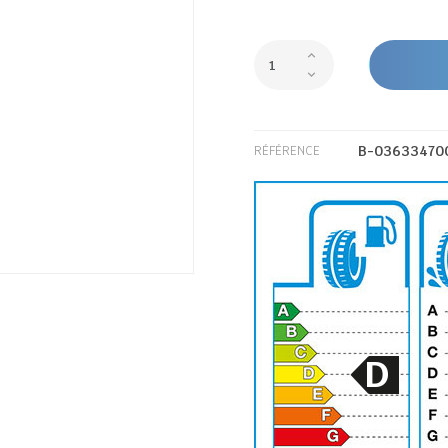
B-03633470
RÉFÉRENCE
D