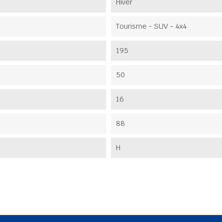
Hiver
Tourisme - SUV - 4x4
195
50
16
88
H