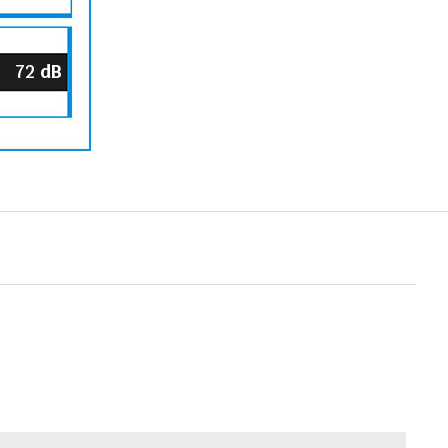
72
dB