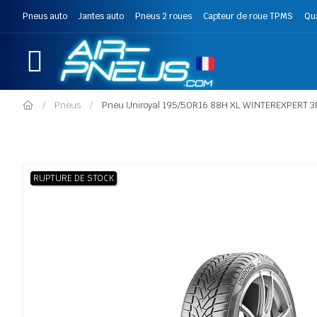
Pneus auto
Jantes auto
Pneus 2 roues
Capteur de roue TPMS
Qu
Pneus
Pneu Uniroyal 195/50R16 88H XL WINTEREXPERT 
RUPTURE DE STOCK