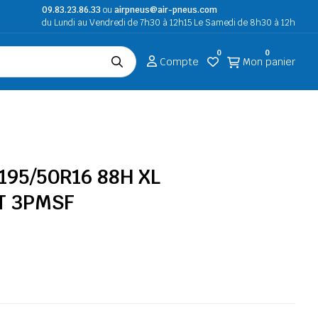
09.83.23.86.33
ou
airpneus@air-pneus.com
du Lundi au Vendredi de 7h30 à 12h15 Le Samedi de 8h30 à 12h
0
0
Compte
Mon panier
 195/50R16 88H XL
T 3PMSF