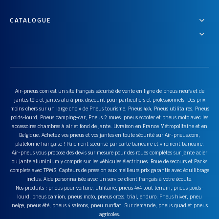
CATALOGUE
Air-pneus.com est un site français sécurisé de vente en ligne de pneus neufs et de
jantes tôle et jantes alu à prix discount pour particuliers et professionnels. Des prix
moins chers sur un large choix de Pneus tourisme, Pneus 4x4, Pneus utilitaires, Pneus
poids-lourd, Pneus camping-car, Pneus 2 roues: pneus scooter et pneus moto avec les
accessoires chambres à air et fond de jante. Livraison en France Métropolitaine et en
Belgique. Achetez vos pneus et vos jantes en toute sécurité sur Air-pneus.com,
plateforme française ! Paiement sécurisé par carte bancaire et virement bancaire.
Air-pneus vous propose des devis sur mesure pour des roues complètes sur jante acier
ou jante aluminium y compris sur les véhicules électriques. Roue de secours et Packs
complets avec TPMS, Capteurs de pression aux meilleurs prix garantis avec équilibrage
inclus. Aide personnalisée avec un service client français à votre écoute.
Nos produits : pneus pour voiture, utilitaire, pneus 4x4 tout terrain, pneus poids-
lourd, pneus camion, pneus moto, pneus cross, trial, enduro. Pneus hiver, pneu
neige, pneus été, pneus 4 saisons, pneu runflat. Sur demande, pneus quad et pneus
agricoles.