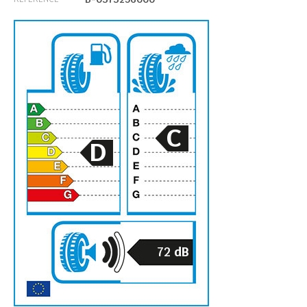
C
D
72
dB