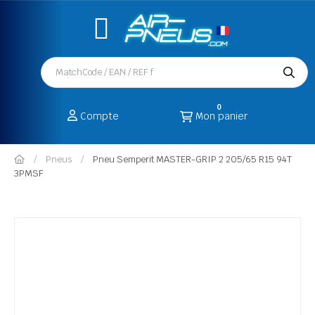
0
Compte
Mon panier
Pneus
Pneu Semperit MASTER-GRIP 2 205/65 R15 94T
3PMSF