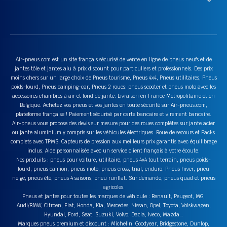
Air-pneus.com est un site français sécurisé de vente en ligne de pneus neufs et de
jantes tôle et jantes alu à prix discount pour particuliers et professionnels. Des prix
moins chers sur un large choix de Pneus tourisme, Pneus 4x4, Pneus utilitaires, Pneus
poids-lourd, Pneus camping-car, Pneus 2 roues: pneus scooter et pneus moto avec les
accessoires chambres à air et fond de jante. Livraison en France Métropolitaine et en
Belgique. Achetez vos pneus et vos jantes en toute sécurité sur Air-pneus.com,
plateforme française ! Paiement sécurisé par carte bancaire et virement bancaire.
Air-pneus vous propose des devis sur mesure pour des roues complètes sur jante acier
ou jante aluminium y compris sur les véhicules électriques. Roue de secours et Packs
complets avec TPMS, Capteurs de pression aux meilleurs prix garantis avec équilibrage
inclus. Aide personnalisée avec un service client français à votre écoute.
Nos produits : pneus pour voiture, utilitaire, pneus 4x4 tout terrain, pneus poids-
lourd, pneus camion, pneus moto, pneus cross, trial, enduro. Pneus hiver, pneu
neige, pneus été, pneus 4 saisons, pneu runflat. Sur demande, pneus quad et pneus
agricoles.
Pneus et jantes pour toutes les marques de véhicule : Renault, Peugeot, MG,
Audi/BMW, Citroën, Fiat, Honda, Kia, Mercedes, Nissan, Opel, Toyota, Volskwagen,
Hyundai, Ford, Seat, Suzuki, Volvo, Dacia, Iveco, Mazda…
Marques pneus premium et discount : Michelin, Goodyear, Bridgestone, Dunlop,