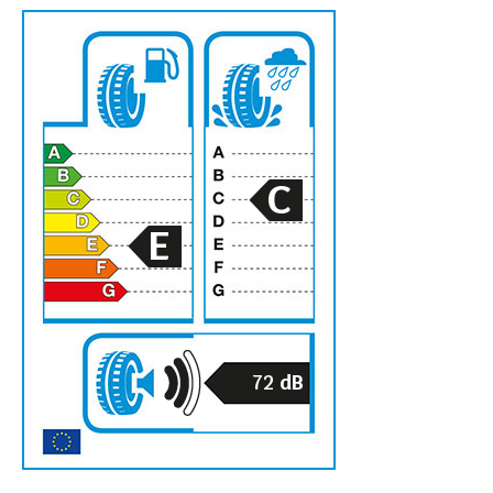
C
E
72
dB