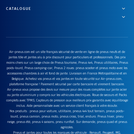
CATALOGUE
Air-pneus.com est un site français sécurisé de vente en ligne de pneus neufs et de
jantes tôle et jantes alu à prix discount pour particuliers et professionnels. Des prix
moins chers sur un large choix de Pneus tourisme, Pneus 4x4, Pneus utilitaires, Pneus
poids-lourd, Pneus camping-car, Pneus 2 roues: pneus scooter et pneus moto avec les
accessoires chambres à air et fond de jante. Livraison en France Métropolitaine et en
Belgique. Achetez vos pneus et vos jantes en toute sécurité sur Air-pneus.com,
plateforme française ! Paiement sécurisé par carte bancaire et virement bancaire.
Air-pneus vous propose des devis sur mesure pour des roues complètes sur jante acier
ou jante aluminium y compris sur les véhicules électriques. Roue de secours et Packs
complets avec TPMS, Capteurs de pression aux meilleurs prix garantis avec équilibrage
inclus. Aide personnalisée avec un service client français à votre écoute.
Nos produits : pneus pour voiture, utilitaire, pneus 4x4 tout terrain, pneus poids-
lourd, pneus camion, pneus moto, pneus cross, trial, enduro. Pneus hiver, pneu
neige, pneus été, pneus 4 saisons, pneu runflat. Sur demande, pneus quad et pneus
agricoles.
Pneus et jantes pour toutes les marques de véhicule : Renault, Peugeot, MG,