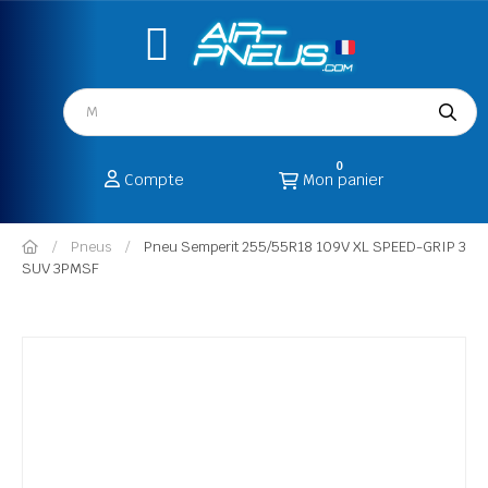
0
Compte
Mon panier
Pneus
Pneu Semperit 255/55R18 109V XL SPEED-GRIP 3
SUV 3PMSF