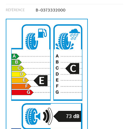
B-0373332000
RÉFÉRENCE
C
E
73
dB