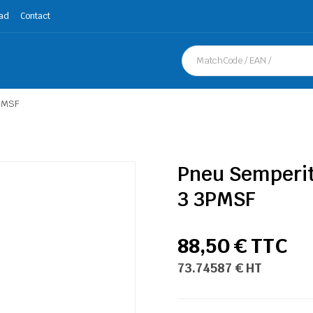
ad
Contact
3PMSF
Pneu Semperit
3 3PMSF
88,50 € TTC
73.74587 € HT