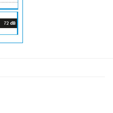
72
dB