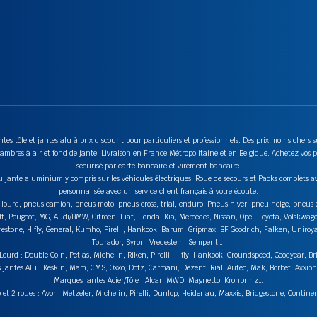
tes tôle et jantes alu à prix discount pour particuliers et professionnels. Des prix moins chers
mbres à air et fond de jante. Livraison en France Métropolitaine et en Belgique. Achetez vos p
sécurisé par carte bancaire et virement bancaire.
u jante aluminium y compris sur les véhicules électriques. Roue de secours et Packs complets av
personnalisée avec un service client français à votre écoute.
ds-lourd, pneus camion, pneus moto, pneus cross, trial, enduro. Pneus hiver, pneu neige, pneu
lt, Peugeot, MG, Audi/BMW, Citroën, Fiat, Honda, Kia, Mercedes, Nissan, Opel, Toyota, Volskwag
stone, Hifly, General, Kumho, Pirelli, Hankook, Barum, Gripmax, BF Goodrich, Falken, Uniroyal,
Tourador, Syron, Vredestein, Semperit….
urd : Double Coin, Petlas, Michelin, Riken, Pirelli, Hifly, Hankook, Groundspeed, Goodyear, Br
jantes Alu : Keskin, Mam, CMS, Oxxo, Dotz, Carmani, Dezent, Rial, Autec, Mak, Borbet, Axxi
Marques jantes Acier/Tôle : Alcar, MWD, Magnetto, Kronprinz…
t 2 roues : Avon, Metzeler, Michelin, Pirelli, Dunlop, Heidenau, Maxxis, Bridgestone, Contin