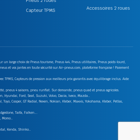
Pneus 2 roues
Accessoires 2 roues
Capteur TPMS
 sur un large choix de Pneus tourisme, Pneus 4x4, Pneus utilitaires, Pneus poids-lourd,
neus et vos jantes en toute sécurité sur Air-pneus.com, plateforme française ! Paiement
ec TPMS, Capteurs de pression aux meilleurs prix garantis avec équilibrage inclus. Aide
s été, pneus 4 saisons, pneu runflat. Sur demande, pneus quad et pneus agricoles.
en, Hyundai, Ford, Seat, Suzuki, Volvo, Dacia, Iveco, Mazda…
 Toyo, Cooper, GT Radial, Nexen, Nokian, Kleber, Maxxis, Yokohama, Kleber, Petlas,
idgestone, Taifa, Falken….
on, Momo…
ental, Kenda, Shinko…