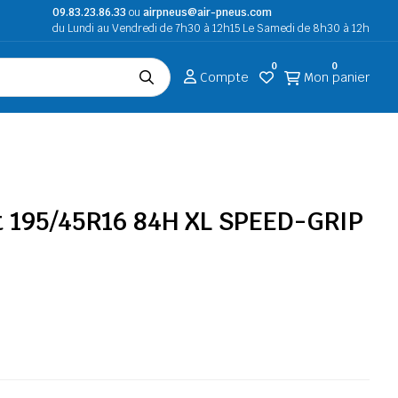
09.83.23.86.33
ou
airpneus@air-pneus.com
du Lundi au Vendredi de 7h30 à 12h15 Le Samedi de 8h30 à 12h
0
0
Compte
Mon panier
 195/45R16 84H XL SPEED-GRIP