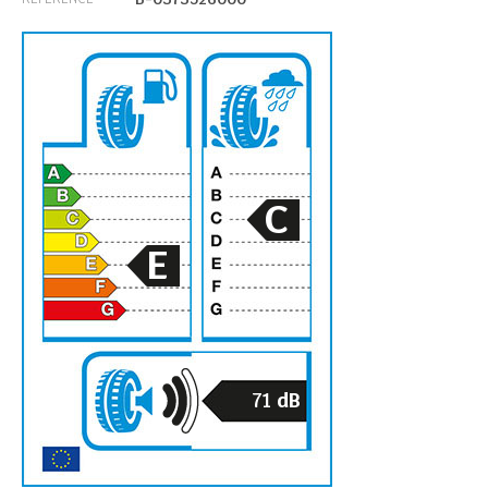
C
E
71
dB