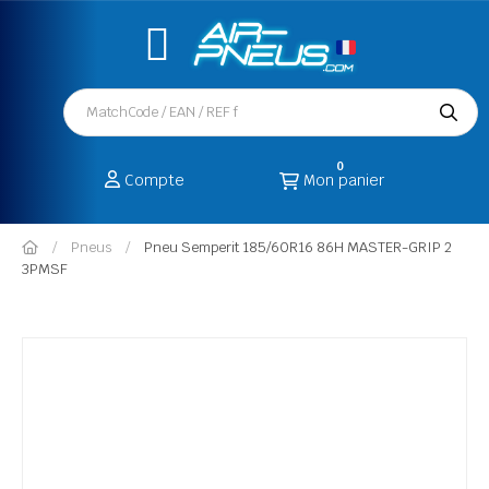
0
Compte
Mon panier
Pneus
Pneu Semperit 185/60R16 86H MASTER-GRIP 2
3PMSF