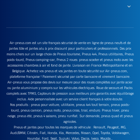
Air-pneus.com est un site français sécurisé de vente en ligne de pneus neufs et de
jantes tôle et jantes alu à prix discount pour particuliers et professionnels. Des prix
moins chers sur un large choix de Pneus tourisme, Pneus 4x4, Pneus utilitaires, Pneus
poids-lourd, Pneus camping-car, Pneus 2 roues: pneus scooter et pneus moto avec les
accessoires chambres à air et fond de jante. Livraison en France Métropolitaine et en
Belgique. Achetez vos pneus et vos jantes en toute sécurité sur Air-pneus.com,
plateforme française ! Paiement sécurisé par carte bancaire et virement bancaire.
Air-pneus vous propose des devis sur mesure pour des roues complètes sur jante acier
ou jante aluminium y compris sur les véhicules électriques. Roue de secours et Packs
complets avec TPMS, Capteurs de pression aux meilleurs prix garantis avec équilibrage
inclus. Aide personnalisée avec un service client français à votre écoute.
Nos produits : pneus pour voiture, utilitaire, pneus 4x4 tout terrain, pneus poids-
lourd, pneus camion, pneus moto, pneus cross, trial, enduro. Pneus hiver, pneu
neige, pneus été, pneus 4 saisons, pneu runflat. Sur demande, pneus quad et pneus
agricoles.
Pneus et jantes pour toutes les marques de véhicule : Renault, Peugeot, MG,
Audi/BMW, Citroën, Fiat, Honda, Kia, Mercedes, Nissan, Opel, Toyota, Volskwagen,
Hyundai, Ford, Seat, Suzuki, Volvo, Dacia, Iveco, Mazda…