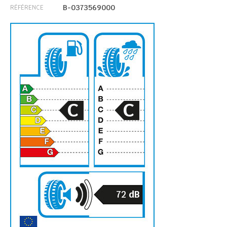
B-0373569000
RÉFÉRENCE
C
C
72
dB