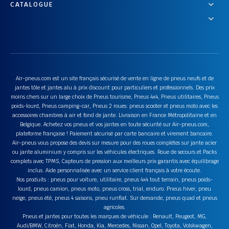
CATALOGUE
Air-pneus.com est un site français sécurisé de vente en ligne de pneus neufs et de
jantes tôle et jantes alu à prix discount pour particuliers et professionnels. Des prix
moins chers sur un large choix de Pneus tourisme, Pneus 4x4, Pneus utilitaires, Pneus
poids-lourd, Pneus camping-car, Pneus 2 roues: pneus scooter et pneus moto avec les
accessoires chambres à air et fond de jante. Livraison en France Métropolitaine et en
Belgique. Achetez vos pneus et vos jantes en toute sécurité sur Air-pneus.com,
plateforme française ! Paiement sécurisé par carte bancaire et virement bancaire.
Air-pneus vous propose des devis sur mesure pour des roues complètes sur jante acier
ou jante aluminium y compris sur les véhicules électriques. Roue de secours et Packs
complets avec TPMS, Capteurs de pression aux meilleurs prix garantis avec équilibrage
inclus. Aide personnalisée avec un service client français à votre écoute.
Nos produits : pneus pour voiture, utilitaire, pneus 4x4 tout terrain, pneus poids-
lourd, pneus camion, pneus moto, pneus cross, trial, enduro. Pneus hiver, pneu
neige, pneus été, pneus 4 saisons, pneu runflat. Sur demande, pneus quad et pneus
agricoles.
Pneus et jantes pour toutes les marques de véhicule : Renault, Peugeot, MG,
Audi/BMW, Citroën, Fiat, Honda, Kia, Mercedes, Nissan, Opel, Toyota, Volskwagen,