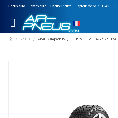
Pneus auto
Jantes auto
Pneus 2 roues
Capteur de roue TPMS
Qu
Pneus
Pneu Semperit 195/65 R15 91T SPEED-GRIP 5, EVC