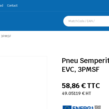
ad
Contact
, 3PMSF
Pneu Semperit
EVC, 3PMSF
58,86 € TTC
49.05119 € HT