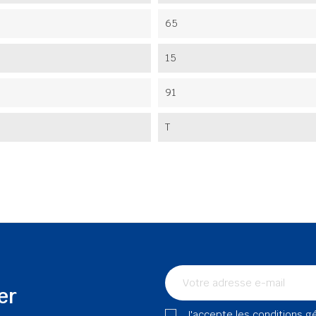
65
15
91
T
er
J'accepte les conditions g