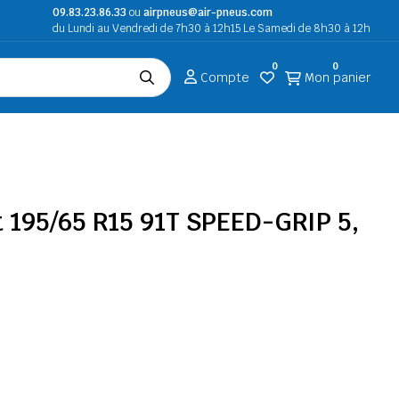
09.83.23.86.33
ou
airpneus@air-pneus.com
du Lundi au Vendredi de 7h30 à 12h15 Le Samedi de 8h30 à 12h
0
0
Compte
Mon panier
 195/65 R15 91T SPEED-GRIP 5,