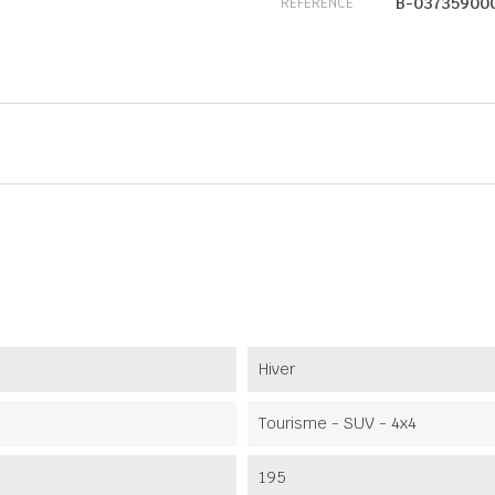
B-03735900
RÉFÉRENCE
Hiver
Tourisme - SUV - 4x4
195