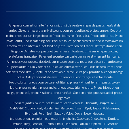
Air-pneus.com est un site français sécurisé de vente en ligne de pneus neufs et de
jantes tôle et jantes alu à prix discount pour particuliers et professionnels. Des prix
moins chers sur un large choix de Pneus tourisme, Pneus 4x4, Pneus utilitaires, Pneus
poids-lourd, Pneus camping-car, Pneus 2 roues: pneus scooter et pneus moto avec les
accessoires chambres à air et fond de jante. Livraison en France Métropolitaine et en
Belgique. Achetez vos pneus et vos jantes en toute sécurité sur Air-pneus.com,
plateforme française ! Paiement sécurisé par carte bancaire et virement bancaire.
Air-pneus vous propose des devis sur mesure pour des roues complètes sur jante acier
ou jante aluminium y compris sur les véhicules électriques. Roue de secours et Packs
complets avec TPMS, Capteurs de pression aux meilleurs prix garantis avec équilibrage
inclus. Aide personnalisée avec un service client français à votre écoute.
Nos produits : pneus pour voiture, utilitaire, pneus 4x4 tout terrain, pneus poids-
lourd, pneus camion, pneus moto, pneus cross, trial, enduro. Pneus hiver, pneu
neige, pneus été, pneus 4 saisons, pneu runflat. Sur demande, pneus quad et pneus
agricoles.
Pneus et jantes pour toutes les marques de véhicule : Renault, Peugeot, MG,
Audi/BMW, Citroën, Fiat, Honda, Kia, Mercedes, Nissan, Opel, Toyota, Volskwagen,
Hyundai, Ford, Seat, Suzuki, Volvo, Dacia, Iveco, Mazda…
Marques pneus premium et discount : Michelin, Goodyear, Bridgestone, Dunlop,
Firestone, Hifly, General, Kumho, Pirelli, Hankook, Barum, Gripmax, BF Goodrich,