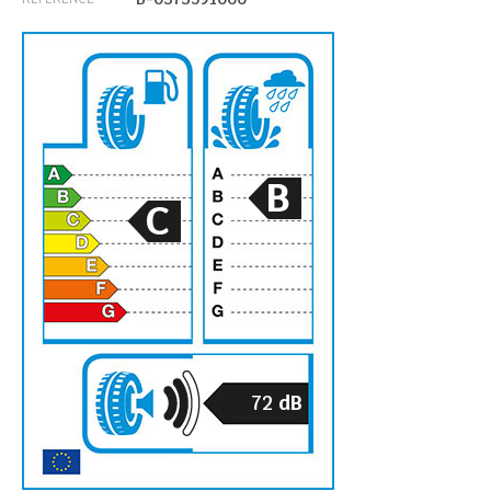
B
C
72
dB