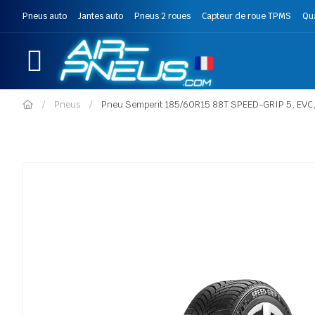
Pneus auto
Jantes auto
Pneus 2 roues
Capteur de roue TPMS
Qu
Pneus
Pneu Semperit 185/60R15 88T SPEED-GRIP 5, EVC