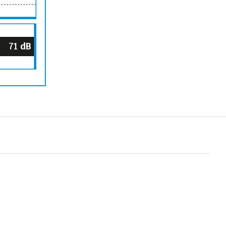
71
dB