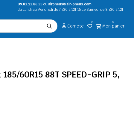
09.83.23.86.33
ou
airpneus@air-pneus.com
du Lundi au Vendredi de 7h30 à 12h15 Le Samedi de 8h30 à 12h
0
0
Compte
Mon panier
 185/60R15 88T SPEED-GRIP 5,