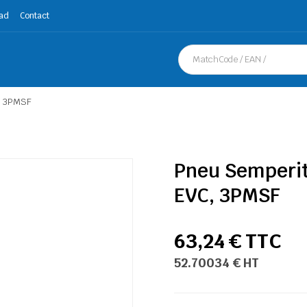
ad
Contact
, 3PMSF
Pneu Semperit
EVC, 3PMSF
63,24 € TTC
52.70034 € HT