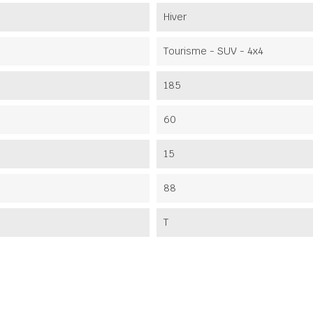
Hiver
Tourisme - SUV - 4x4
185
60
15
88
T