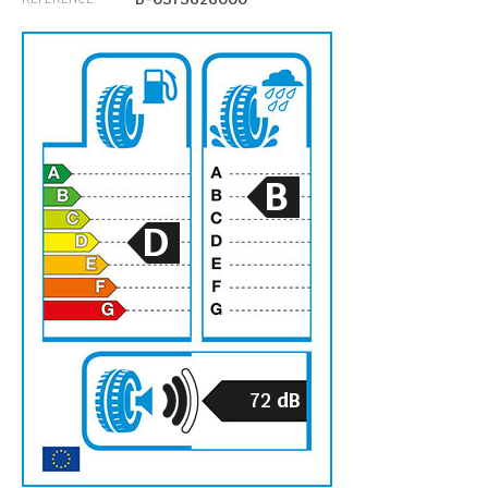
B
D
72
dB