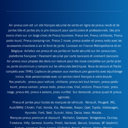
Air-pneus.com est un site français sécurisé de vente en ligne de pneus neufs et de
jantes tôle et jantes alu à prix discount pour particuliers et professionnels. Des prix
moins chers sur un large choix de Pneus tourisme, Pneus 4x4, Pneus utilitaires, Pneus
poids-lourd, Pneus camping-car, Pneus 2 roues: pneus scooter et pneus moto avec les
accessoires chambres à air et fond de jante. Livraison en France Métropolitaine et en
Belgique. Achetez vos pneus et vos jantes en toute sécurité sur Air-pneus.com,
plateforme française ! Paiement sécurisé par carte bancaire et virement bancaire.
Air-pneus vous propose des devis sur mesure pour des roues complètes sur jante acier
ou jante aluminium y compris sur les véhicules électriques. Roue de secours et Packs
complets avec TPMS, Capteurs de pression aux meilleurs prix garantis avec équilibrage
inclus. Aide personnalisée avec un service client français à votre écoute.
Nos produits : pneus pour voiture, utilitaire, pneus 4x4 tout terrain, pneus poids-
lourd, pneus camion, pneus moto, pneus cross, trial, enduro. Pneus hiver, pneu
neige, pneus été, pneus 4 saisons, pneu runflat. Sur demande, pneus quad et pneus
agricoles.
Pneus et jantes pour toutes les marques de véhicule : Renault, Peugeot, MG,
Audi/BMW, Citroën, Fiat, Honda, Kia, Mercedes, Nissan, Opel, Toyota, Volskwagen,
Hyundai, Ford, Seat, Suzuki, Volvo, Dacia, Iveco, Mazda…
Marques pneus premium et discount : Michelin, Goodyear, Bridgestone, Dunlop,
Firestone, Hifly, General, Kumho, Pirelli, Hankook, Barum, Gripmax, BF Goodrich,