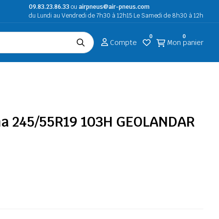
09.83.23.86.33
ou
airpneus@air-pneus.com
du Lundi au Vendredi de 7h30 à 12h15 Le Samedi de 8h30 à 12h
0
0
Compte
Mon panier
a 245/55R19 103H GEOLANDAR