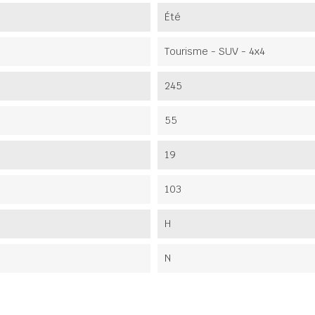
Été
Tourisme - SUV - 4x4
245
55
19
103
H
N