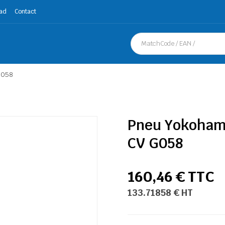
ad
Contact
G058
Pneu Yokoham
CV G058
160,46 € TTC
133.71858 € HT