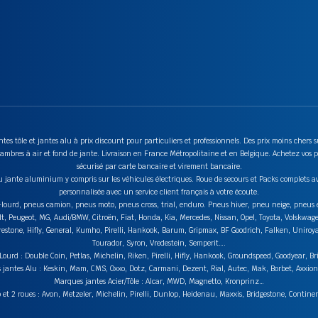
tes tôle et jantes alu à prix discount pour particuliers et professionnels. Des prix moins chers
mbres à air et fond de jante. Livraison en France Métropolitaine et en Belgique. Achetez vos p
sécurisé par carte bancaire et virement bancaire.
u jante aluminium y compris sur les véhicules électriques. Roue de secours et Packs complets av
personnalisée avec un service client français à votre écoute.
ds-lourd, pneus camion, pneus moto, pneus cross, trial, enduro. Pneus hiver, pneu neige, pneu
lt, Peugeot, MG, Audi/BMW, Citroën, Fiat, Honda, Kia, Mercedes, Nissan, Opel, Toyota, Volskwag
stone, Hifly, General, Kumho, Pirelli, Hankook, Barum, Gripmax, BF Goodrich, Falken, Uniroyal,
Tourador, Syron, Vredestein, Semperit….
urd : Double Coin, Petlas, Michelin, Riken, Pirelli, Hifly, Hankook, Groundspeed, Goodyear, Br
jantes Alu : Keskin, Mam, CMS, Oxxo, Dotz, Carmani, Dezent, Rial, Autec, Mak, Borbet, Axxi
Marques jantes Acier/Tôle : Alcar, MWD, Magnetto, Kronprinz…
t 2 roues : Avon, Metzeler, Michelin, Pirelli, Dunlop, Heidenau, Maxxis, Bridgestone, Contin