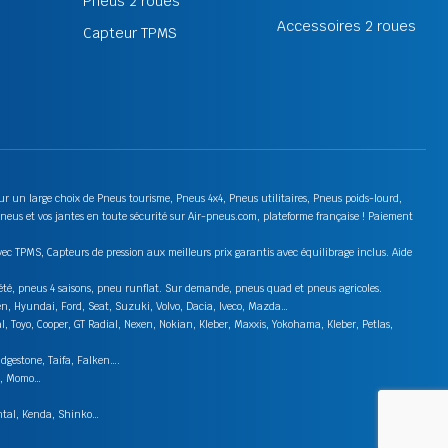
Pneus 2 roues
Accessoires 2 roues
Capteur TPMS
 sur un large choix de Pneus tourisme, Pneus 4x4, Pneus utilitaires, Pneus poids-lourd,
neus et vos jantes en toute sécurité sur Air-pneus.com, plateforme française ! Paiement
ec TPMS, Capteurs de pression aux meilleurs prix garantis avec équilibrage inclus. Aide
s été, pneus 4 saisons, pneu runflat. Sur demande, pneus quad et pneus agricoles.
en, Hyundai, Ford, Seat, Suzuki, Volvo, Dacia, Iveco, Mazda…
 Toyo, Cooper, GT Radial, Nexen, Nokian, Kleber, Maxxis, Yokohama, Kleber, Petlas,
idgestone, Taifa, Falken….
on, Momo…
ental, Kenda, Shinko…