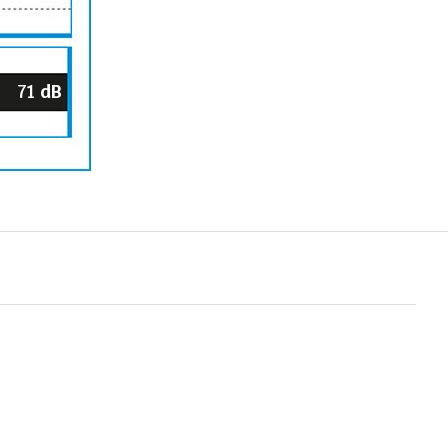
71
dB