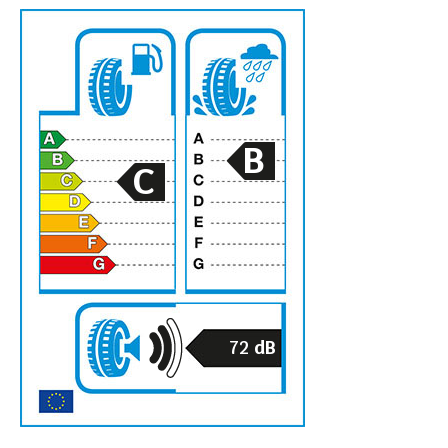
B
C
72
dB