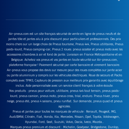
Air-pneus.com est un site français sécurisé de vente en ligne de pneus neufs et de
jantes tôle et jantes alu à prix discount pour particuliers et professionnels. Des prix
moins chers sur un large choix de Pneus tourisme, Pneus 4x4, Pneus utilitaires, Pneus
poids-lourd, Pneus camping-car, Pneus 2 roues: pneus scooter et pneus moto avec les
accessoires chambres à air et fond de jante. Livraison en France Métropolitaine et en
Belgique. Achetez vos pneus et vos jantes en toute sécurité sur Air-pneus.com,
plateforme française ! Paiement sécurisé par carte bancaire et virement bancaire.
Air-pneus vous propose des devis sur mesure pour des roues complètes sur jante acier
ou jante aluminium y compris sur les véhicules électriques. Roue de secours et Packs
complets avec TPMS, Capteurs de pression aux meilleurs prix garantis avec équilibrage
inclus. Aide personnalisée avec un service client français à votre écoute.
Nos produits : pneus pour voiture, utilitaire, pneus 4x4 tout terrain, pneus poids-
lourd, pneus camion, pneus moto, pneus cross, trial, enduro. Pneus hiver, pneu
neige, pneus été, pneus 4 saisons, pneu runflat. Sur demande, pneus quad et pneus
agricoles.
Pneus et jantes pour toutes les marques de véhicule : Renault, Peugeot, MG,
Audi/BMW, Citroën, Fiat, Honda, Kia, Mercedes, Nissan, Opel, Toyota, Volskwagen,
Hyundai, Ford, Seat, Suzuki, Volvo, Dacia, Iveco, Mazda…
Marques pneus premium et discount : Michelin, Goodyear, Bridgestone, Dunlop,