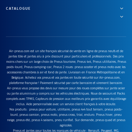
CATALOGUE
Air-pneus.com est un site français sécurisé de vente en ligne de pneus neufs et de
jantes tôle et jantes alu à prix discount pour particuliers et professionnels. Des prix
moins chers sur un large choix de Pneus tourisme, Pneus 4x4, Pneus utilitaires, Pneus
poids-lourd, Pneus camping-car, Pneus 2 roues: pneus scooter et pneus moto avec les
accessoires chambres à air et fond de jante. Livraison en France Métropolitaine et en
Belgique. Achetez vos pneus et vos jantes en toute sécurité sur Air-pneus.com,
plateforme française ! Paiement sécurisé par carte bancaire et virement bancaire.
Air-pneus vous propose des devis sur mesure pour des roues complètes sur jante acier
ou jante aluminium y compris sur les véhicules électriques. Roue de secours et Packs
complets avec TPMS, Capteurs de pression aux meilleurs prix garantis avec équilibrage
inclus. Aide personnalisée avec un service client français à votre écoute.
Nos produits : pneus pour voiture, utilitaire, pneus 4x4 tout terrain, pneus poids-
lourd, pneus camion, pneus moto, pneus cross, trial, enduro. Pneus hiver, pneu
neige, pneus été, pneus 4 saisons, pneu runflat. Sur demande, pneus quad et pneus
agricoles.
Pneus et jantes pour toutes les marques de véhicule : Renault, Peugeot, MG,