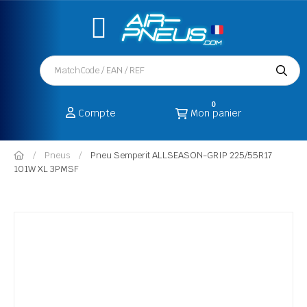
0
Compte
Mon panier
Pneus
Pneu Semperit ALLSEASON-GRIP 225/55R17
101W XL 3PMSF