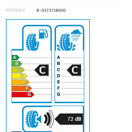
B-0373718000
RÉFÉRENCE
C
C
72
dB