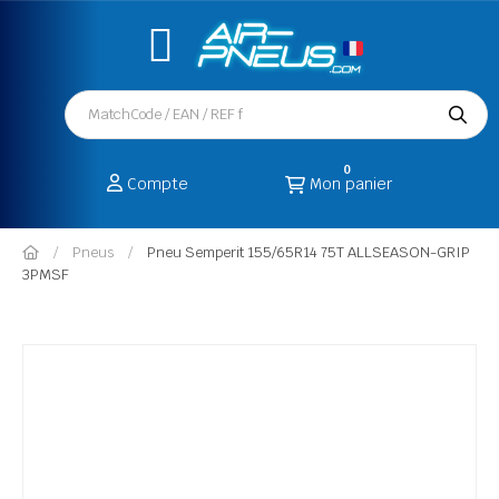
0
Compte
Mon panier
Pneus
Pneu Semperit 155/65R14 75T ALLSEASON-GRIP
3PMSF