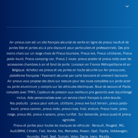
Air-pneus.com est un site français sécurisé de vente en ligne de pneus neufs et de
jantes tôle et jantes alu à prix discount pour particuliers et professionnels. Des prix
moins chers sur un large choix de Pneus tourisme, Pneus 4x4, Pneus utilitaires, Pneus
poids-lourd, Pneus camping-car, Pneus 2 roues: pneus scooter et pneus moto avec les
accessoires chambres à air et fond de jante. Livraison en France Métropolitaine et en
Belgique. Achetez vos pneus et vos jantes en toute sécurité sur Air-pneus.com,
plateforme française ! Paiement sécurisé par carte bancaire et virement bancaire.
Air-pneus vous propose des devis sur mesure pour des roues complètes sur jante acier
ou jante aluminium y compris sur les véhicules électriques. Roue de secours et Packs
complets avec TPMS, Capteurs de pression aux meilleurs prix garantis avec équilibrage
inclus. Aide personnalisée avec un service client français à votre écoute.
Nos produits : pneus pour voiture, utilitaire, pneus 4x4 tout terrain, pneus poids-
lourd, pneus camion, pneus moto, pneus cross, trial, enduro. Pneus hiver, pneu
neige, pneus été, pneus 4 saisons, pneu runflat. Sur demande, pneus quad et pneus
agricoles.
Pneus et jantes pour toutes les marques de véhicule : Renault, Peugeot, MG,
Audi/BMW, Citroën, Fiat, Honda, Kia, Mercedes, Nissan, Opel, Toyota, Volskwagen,
Hyundai, Ford, Seat, Suzuki, Volvo, Dacia, Iveco, Mazda…