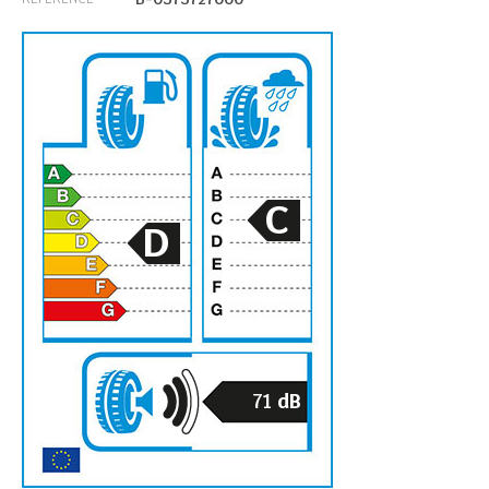
C
D
71
dB