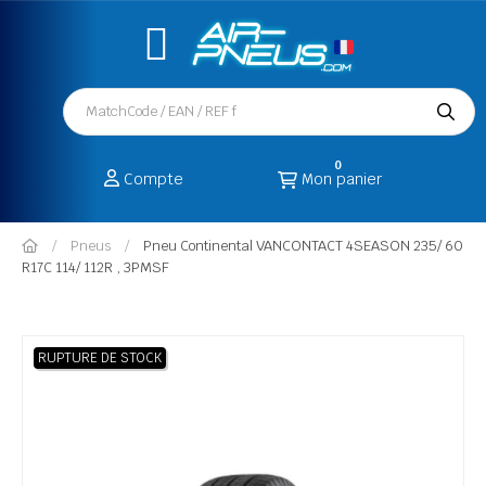
0
Compte
Mon panier
Pneus
Pneu Continental VANCONTACT 4SEASON 235/ 60
R17C 114/ 112R , 3PMSF
RUPTURE DE STOCK