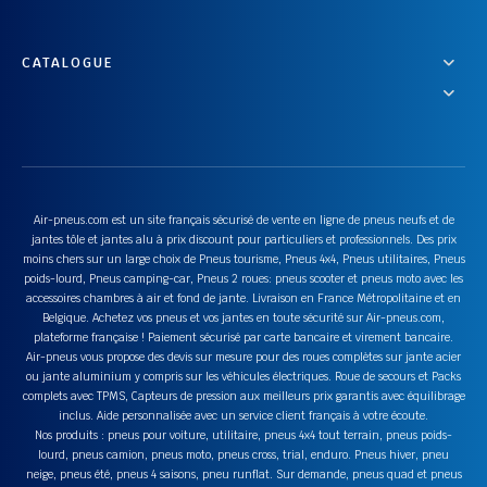
CATALOGUE
Air-pneus.com est un site français sécurisé de vente en ligne de pneus neufs et de
jantes tôle et jantes alu à prix discount pour particuliers et professionnels. Des prix
moins chers sur un large choix de Pneus tourisme, Pneus 4x4, Pneus utilitaires, Pneus
poids-lourd, Pneus camping-car, Pneus 2 roues: pneus scooter et pneus moto avec les
accessoires chambres à air et fond de jante. Livraison en France Métropolitaine et en
Belgique. Achetez vos pneus et vos jantes en toute sécurité sur Air-pneus.com,
plateforme française ! Paiement sécurisé par carte bancaire et virement bancaire.
Air-pneus vous propose des devis sur mesure pour des roues complètes sur jante acier
ou jante aluminium y compris sur les véhicules électriques. Roue de secours et Packs
complets avec TPMS, Capteurs de pression aux meilleurs prix garantis avec équilibrage
inclus. Aide personnalisée avec un service client français à votre écoute.
Nos produits : pneus pour voiture, utilitaire, pneus 4x4 tout terrain, pneus poids-
lourd, pneus camion, pneus moto, pneus cross, trial, enduro. Pneus hiver, pneu
neige, pneus été, pneus 4 saisons, pneu runflat. Sur demande, pneus quad et pneus