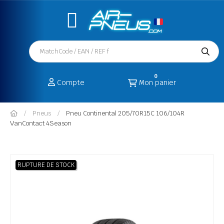
0
Compte
Mon panier
Pneus
Pneu Continental 205/70R15C 106/104R
VanContact 4Season
RUPTURE DE STOCK