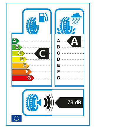
A
C
73
dB