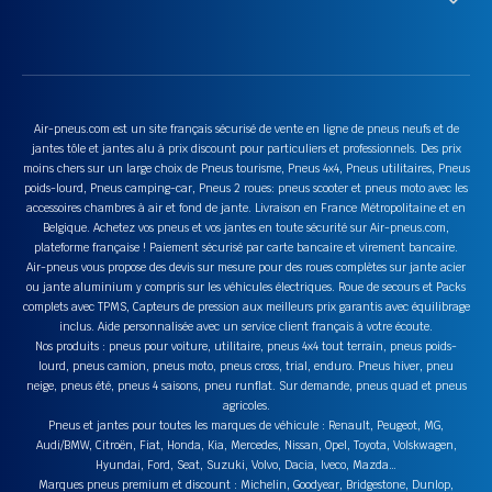
Air-pneus.com est un site français sécurisé de vente en ligne de pneus neufs et de
jantes tôle et jantes alu à prix discount pour particuliers et professionnels. Des prix
moins chers sur un large choix de Pneus tourisme, Pneus 4x4, Pneus utilitaires, Pneus
poids-lourd, Pneus camping-car, Pneus 2 roues: pneus scooter et pneus moto avec les
accessoires chambres à air et fond de jante. Livraison en France Métropolitaine et en
Belgique. Achetez vos pneus et vos jantes en toute sécurité sur Air-pneus.com,
plateforme française ! Paiement sécurisé par carte bancaire et virement bancaire.
Air-pneus vous propose des devis sur mesure pour des roues complètes sur jante acier
ou jante aluminium y compris sur les véhicules électriques. Roue de secours et Packs
complets avec TPMS, Capteurs de pression aux meilleurs prix garantis avec équilibrage
inclus. Aide personnalisée avec un service client français à votre écoute.
Nos produits : pneus pour voiture, utilitaire, pneus 4x4 tout terrain, pneus poids-
lourd, pneus camion, pneus moto, pneus cross, trial, enduro. Pneus hiver, pneu
neige, pneus été, pneus 4 saisons, pneu runflat. Sur demande, pneus quad et pneus
agricoles.
Pneus et jantes pour toutes les marques de véhicule : Renault, Peugeot, MG,
Audi/BMW, Citroën, Fiat, Honda, Kia, Mercedes, Nissan, Opel, Toyota, Volskwagen,
Hyundai, Ford, Seat, Suzuki, Volvo, Dacia, Iveco, Mazda…
Marques pneus premium et discount : Michelin, Goodyear, Bridgestone, Dunlop,