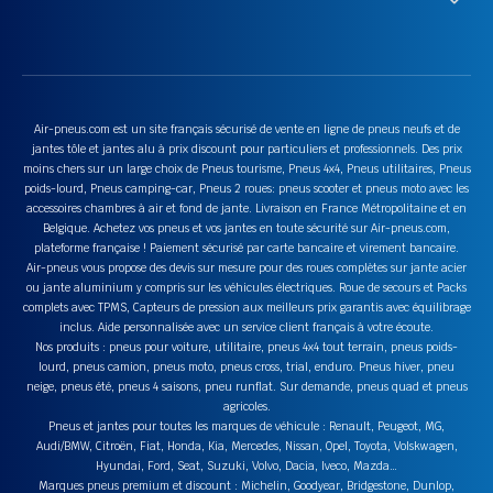
Air-pneus.com est un site français sécurisé de vente en ligne de pneus neufs et de
jantes tôle et jantes alu à prix discount pour particuliers et professionnels. Des prix
moins chers sur un large choix de Pneus tourisme, Pneus 4x4, Pneus utilitaires, Pneus
poids-lourd, Pneus camping-car, Pneus 2 roues: pneus scooter et pneus moto avec les
accessoires chambres à air et fond de jante. Livraison en France Métropolitaine et en
Belgique. Achetez vos pneus et vos jantes en toute sécurité sur Air-pneus.com,
plateforme française ! Paiement sécurisé par carte bancaire et virement bancaire.
Air-pneus vous propose des devis sur mesure pour des roues complètes sur jante acier
ou jante aluminium y compris sur les véhicules électriques. Roue de secours et Packs
complets avec TPMS, Capteurs de pression aux meilleurs prix garantis avec équilibrage
inclus. Aide personnalisée avec un service client français à votre écoute.
Nos produits : pneus pour voiture, utilitaire, pneus 4x4 tout terrain, pneus poids-
lourd, pneus camion, pneus moto, pneus cross, trial, enduro. Pneus hiver, pneu
neige, pneus été, pneus 4 saisons, pneu runflat. Sur demande, pneus quad et pneus
agricoles.
Pneus et jantes pour toutes les marques de véhicule : Renault, Peugeot, MG,
Audi/BMW, Citroën, Fiat, Honda, Kia, Mercedes, Nissan, Opel, Toyota, Volskwagen,
Hyundai, Ford, Seat, Suzuki, Volvo, Dacia, Iveco, Mazda…
Marques pneus premium et discount : Michelin, Goodyear, Bridgestone, Dunlop,