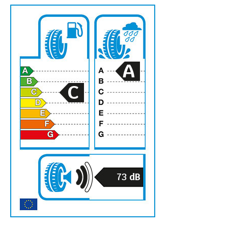
A
C
73
dB