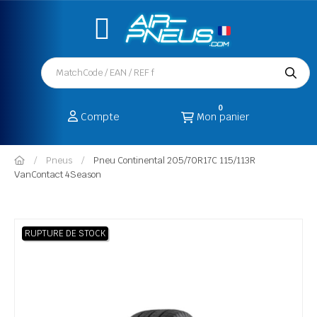
0
Compte
Mon panier
Pneus
Pneu Continental 205/70R17C 115/113R
VanContact 4Season
RUPTURE DE STOCK