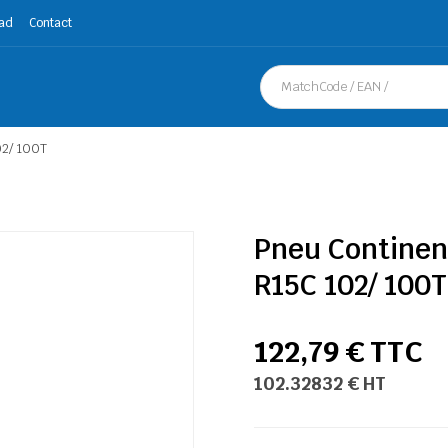
ad
Contact
02/ 100T
Pneu Continent
R15C 102/ 100T
122,79 € TTC
102.32832 € HT