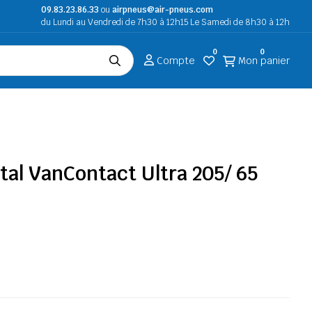
09.83.23.86.33
ou
airpneus@air-pneus.com
du Lundi au Vendredi de 7h30 à 12h15 Le Samedi de 8h30 à 12h
0
0
Compte
Mon panier
al VanContact Ultra 205/ 65