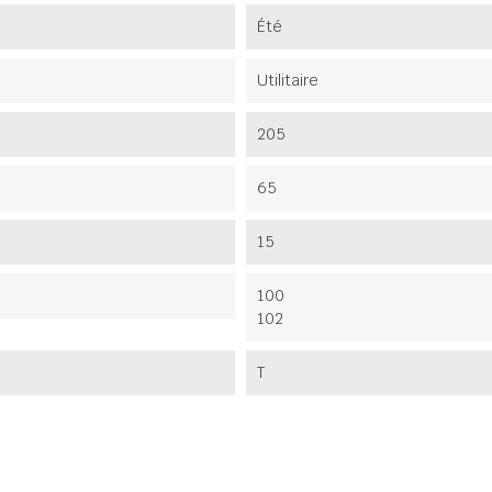
Été
Utilitaire
205
65
15
100
102
T