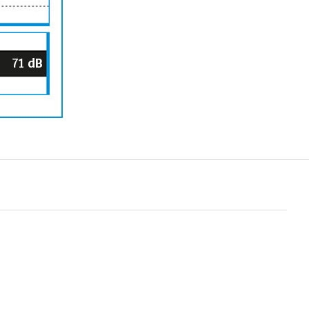
71
dB