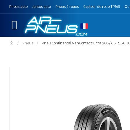
Pneus auto
Jantes auto
Pneus 2 roues
Capteur de roue TPMS
Qu
Pneus
Pneu Continental VanContact Ultra 205/ 65 R15C 1