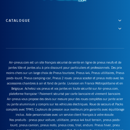
CATALOGUE
Air-pneus.com est un site français sécurisé de vente en ligne de pneus neufs et de
jantes tôle et jantes alu à prix discount pour particuliers et professionnels. Des prix
moins chers sur un large choix de Pneus tourisme, Pneus 4x4, Pneus utilitaires, Pneus
poids-lourd, Pneus camping-car, Pneus 2 roues: pneus scooter et pneus moto avec les
accessoires chambres à air et fond de jante. Livraison en France Métropolitaine et en
Belgique. Achetez vos pneus et vos jantes en toute sécurité sur Air-pneus.com,
plateforme française ! Paiement sécurisé par carte bancaire et virement bancaire.
Air-pneus vous propose des devis sur mesure pour des roues complètes sur jante acier
ou jante aluminium y compris sur les véhicules électriques. Roue de secours et Packs
complets avec TPMS, Capteurs de pression aux meilleurs prix garantis avec équilibrage
inclus. Aide personnalisée avec un service client français à votre écoute.
Nos produits : pneus pour voiture, utilitaire, pneus 4x4 tout terrain, pneus poids-
lourd, pneus camion, pneus moto, pneus cross, trial, enduro. Pneus hiver, pneu