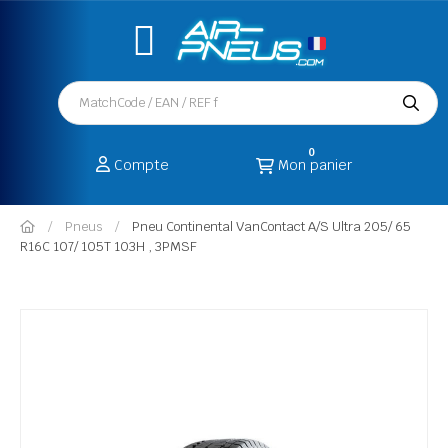
0
Compte
Mon panier
Pneus
Pneu Continental VanContact A/S Ultra 205/ 65
R16C 107/ 105T 103H , 3PMSF