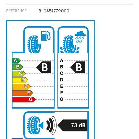
B-0451779000
RÉFÉRENCE
B
B
73
dB