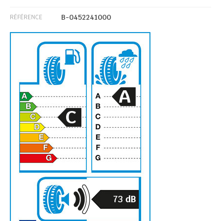
B-0452241000
RÉFÉRENCE
A
C
73
dB