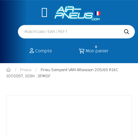
0
Compte
Mon panier
Pneus
Pneu Semperit VAN Allseason 205/65 R16C
107/105T, 103H , 3PMSF