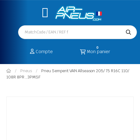
0
Compte
Mon panier
Pneus
Pneu Semperit VAN Allseason 205/ 75 R16C 110/
108R 8PR , 3PMSF