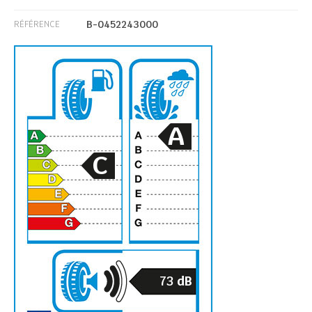
B-0452243000
RÉFÉRENCE
A
C
73
dB