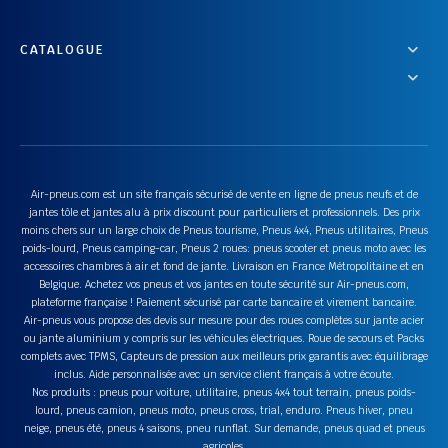
CATALOGUE
Air-pneus.com est un site français sécurisé de vente en ligne de pneus neufs et de
jantes tôle et jantes alu à prix discount pour particuliers et professionnels. Des prix
moins chers sur un large choix de Pneus tourisme, Pneus 4x4, Pneus utilitaires, Pneus
poids-lourd, Pneus camping-car, Pneus 2 roues: pneus scooter et pneus moto avec les
accessoires chambres à air et fond de jante. Livraison en France Métropolitaine et en
Belgique. Achetez vos pneus et vos jantes en toute sécurité sur Air-pneus.com,
plateforme française ! Paiement sécurisé par carte bancaire et virement bancaire.
Air-pneus vous propose des devis sur mesure pour des roues complètes sur jante acier
ou jante aluminium y compris sur les véhicules électriques. Roue de secours et Packs
complets avec TPMS, Capteurs de pression aux meilleurs prix garantis avec équilibrage
inclus. Aide personnalisée avec un service client français à votre écoute.
Nos produits : pneus pour voiture, utilitaire, pneus 4x4 tout terrain, pneus poids-
lourd, pneus camion, pneus moto, pneus cross, trial, enduro. Pneus hiver, pneu
neige, pneus été, pneus 4 saisons, pneu runflat. Sur demande, pneus quad et pneus
agricoles.