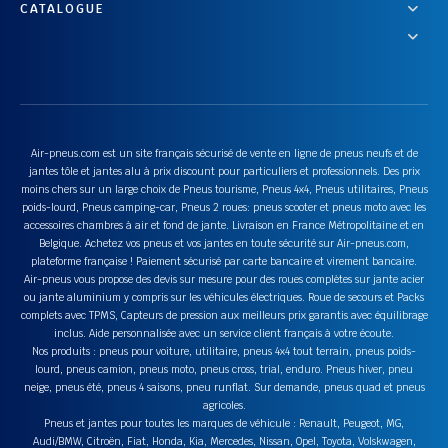
CATALOGUE
Air-pneus.com est un site français sécurisé de vente en ligne de pneus neufs et de
jantes tôle et jantes alu à prix discount pour particuliers et professionnels. Des prix
moins chers sur un large choix de Pneus tourisme, Pneus 4x4, Pneus utilitaires, Pneus
poids-lourd, Pneus camping-car, Pneus 2 roues: pneus scooter et pneus moto avec les
accessoires chambres à air et fond de jante. Livraison en France Métropolitaine et en
Belgique. Achetez vos pneus et vos jantes en toute sécurité sur Air-pneus.com,
plateforme française ! Paiement sécurisé par carte bancaire et virement bancaire.
Air-pneus vous propose des devis sur mesure pour des roues complètes sur jante acier
ou jante aluminium y compris sur les véhicules électriques. Roue de secours et Packs
complets avec TPMS, Capteurs de pression aux meilleurs prix garantis avec équilibrage
inclus. Aide personnalisée avec un service client français à votre écoute.
Nos produits : pneus pour voiture, utilitaire, pneus 4x4 tout terrain, pneus poids-
lourd, pneus camion, pneus moto, pneus cross, trial, enduro. Pneus hiver, pneu
neige, pneus été, pneus 4 saisons, pneu runflat. Sur demande, pneus quad et pneus
agricoles.
Pneus et jantes pour toutes les marques de véhicule : Renault, Peugeot, MG,
Audi/BMW, Citroën, Fiat, Honda, Kia, Mercedes, Nissan, Opel, Toyota, Volskwagen,