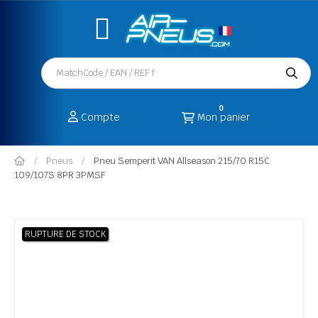
0
Compte
Mon panier
Pneus
Pneu Semperit VAN Allseason 215/70 R15C
109/107S 8PR 3PMSF
RUPTURE DE STOCK