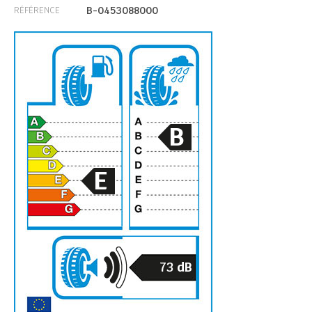
B-0453088000
RÉFÉRENCE
B
E
73
dB