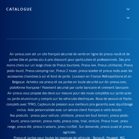
CATALOGUE
Air-pneus.com est un site français sécurisé de vente en ligne de pneus neufs et de
jantes tôle et jantes alu à prix discount pour particuliers et professionnels. Des prix
moins chers sur un large choix de Pneus tourisme, Pneus 4x4, Pneus utilitaires, Pneus
poids-lourd, Pneus camping-car, Pneus 2 roues: pneus scooter et pneus moto avec les
accessoires chambres à air et fond de jante. Livraison en France Métropolitaine et en
Belgique. Achetez vos pneus et vos jantes en toute sécurité sur Air-pneus.com,
plateforme française ! Paiement sécurisé par carte bancaire et virement bancaire.
Air-pneus vous propose des devis sur mesure pour des roues complètes sur jante acier
ou jante aluminium y compris sur les véhicules électriques. Roue de secours et Packs
complets avec TPMS, Capteurs de pression aux meilleurs prix garantis avec équilibrage
inclus. Aide personnalisée avec un service client français à votre écoute.
Nos produits : pneus pour voiture, utilitaire, pneus 4x4 tout terrain, pneus poids-
lourd, pneus camion, pneus moto, pneus cross, trial, enduro. Pneus hiver, pneu
neige, pneus été, pneus 4 saisons, pneu runflat. Sur demande, pneus quad et pneus
agricoles.
Pneus et jantes pour toutes les marques de véhicule : Renault, Peugeot, MG,