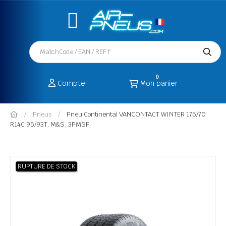
0
Compte
Mon panier
Pneus
Pneu Continental VANCONTACT WINTER 175/70
R14C 95/93T, M&S, 3PMSF
RUPTURE DE STOCK