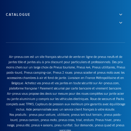
CATALOGUE
Air-pneus.com est un site français sécurisé de vente en ligne de pneus neufs et de
jantes tôle et jantes alu à prix discount pour particuliers et professionnels. Des prix
moins chers sur un large choix de Pneus tourisme, Pneus 4x4, Pneus utilitaires, Pneus
poids-lourd, Pneus camping-car, Pneus 2 roues: pneus scooter et pneus moto avec les
accessoires chambres à air et fond de jante. Livraison en France Métropolitaine et en
Belgique. Achetez vos pneus et vos jantes en toute sécurité sur Air-pneus.com,
plateforme française ! Paiement sécurisé par carte bancaire et virement bancaire.
Air-pneus vous propose des devis sur mesure pour des roues complètes sur jante acier
ou jante aluminium y compris sur les véhicules électriques. Roue de secours et Packs
complets avec TPMS, Capteurs de pression aux meilleurs prix garantis avec équilibrage
inclus. Aide personnalisée avec un service client français à votre écoute.
Nos produits : pneus pour voiture, utilitaire, pneus 4x4 tout terrain, pneus poids-
lourd, pneus camion, pneus moto, pneus cross, trial, enduro. Pneus hiver, pneu
neige, pneus été, pneus 4 saisons, pneu runflat. Sur demande, pneus quad et pneus
agricoles.