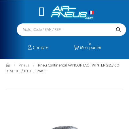
0
Compte
Mon panier
Pneus
Pneu Continental VANCONTACT WINTER 215/ 60
R16C 103/ 101T , 3PMSF