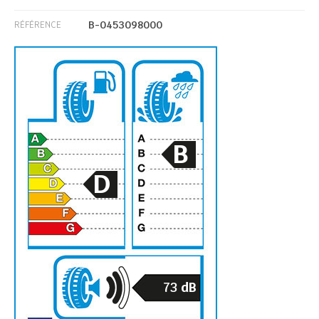
B-0453098000
RÉFÉRENCE
B
D
73
dB