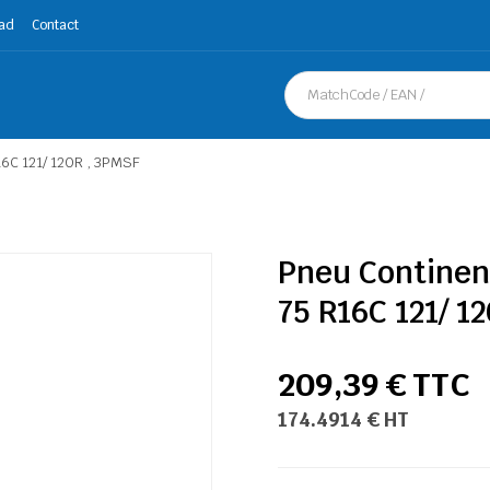
ad
Contact
6C 121/ 120R , 3PMSF
Pneu Contine
75 R16C 121/ 1
209,39 € TTC
174.4914 € HT