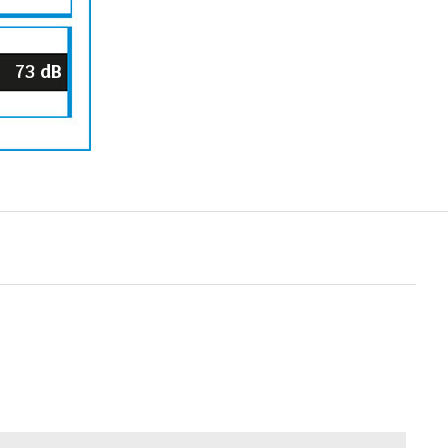
73
dB