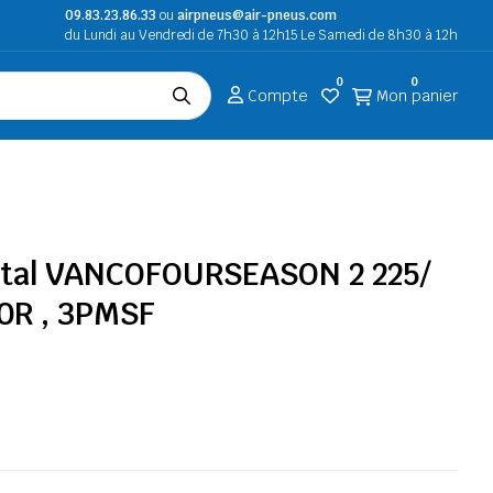
09.83.23.86.33
ou
airpneus@air-pneus.com
du Lundi au Vendredi de 7h30 à 12h15 Le Samedi de 8h30 à 12h
0
0
Compte
Mon panier
ntal VANCOFOURSEASON 2 225/
20R , 3PMSF