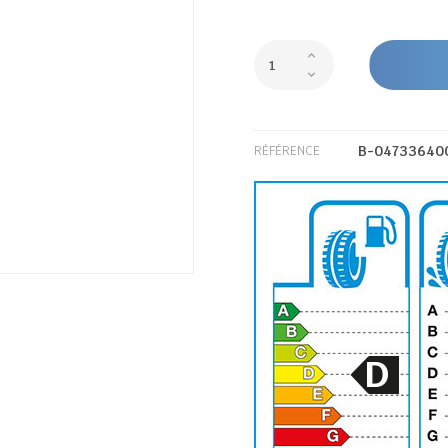
B-04733640
RÉFÉRENCE
D