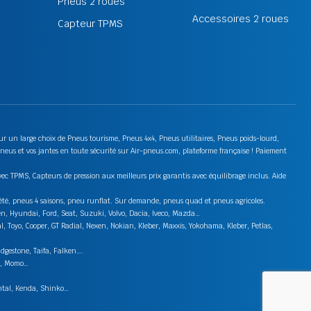
Pneus 2 roues
Accessoires 2 roues
Capteur TPMS
 sur un large choix de Pneus tourisme, Pneus 4x4, Pneus utilitaires, Pneus poids-lourd,
neus et vos jantes en toute sécurité sur Air-pneus.com, plateforme française ! Paiement
ec TPMS, Capteurs de pression aux meilleurs prix garantis avec équilibrage inclus. Aide
s été, pneus 4 saisons, pneu runflat. Sur demande, pneus quad et pneus agricoles.
en, Hyundai, Ford, Seat, Suzuki, Volvo, Dacia, Iveco, Mazda…
 Toyo, Cooper, GT Radial, Nexen, Nokian, Kleber, Maxxis, Yokohama, Kleber, Petlas,
idgestone, Taifa, Falken….
on, Momo…
ental, Kenda, Shinko…