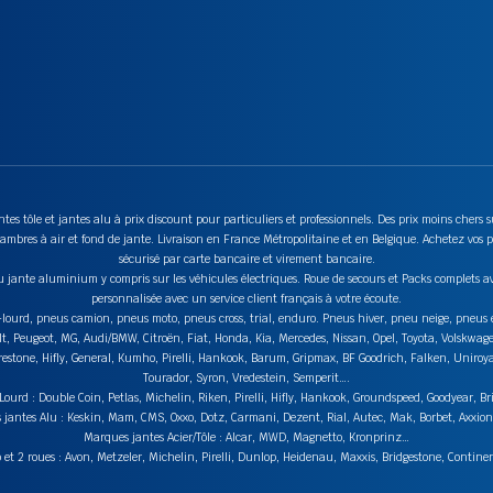
tes tôle et jantes alu à prix discount pour particuliers et professionnels. Des prix moins chers
mbres à air et fond de jante. Livraison en France Métropolitaine et en Belgique. Achetez vos p
sécurisé par carte bancaire et virement bancaire.
u jante aluminium y compris sur les véhicules électriques. Roue de secours et Packs complets av
personnalisée avec un service client français à votre écoute.
ds-lourd, pneus camion, pneus moto, pneus cross, trial, enduro. Pneus hiver, pneu neige, pneu
lt, Peugeot, MG, Audi/BMW, Citroën, Fiat, Honda, Kia, Mercedes, Nissan, Opel, Toyota, Volskwag
stone, Hifly, General, Kumho, Pirelli, Hankook, Barum, Gripmax, BF Goodrich, Falken, Uniroyal,
Tourador, Syron, Vredestein, Semperit….
urd : Double Coin, Petlas, Michelin, Riken, Pirelli, Hifly, Hankook, Groundspeed, Goodyear, Br
jantes Alu : Keskin, Mam, CMS, Oxxo, Dotz, Carmani, Dezent, Rial, Autec, Mak, Borbet, Axxi
Marques jantes Acier/Tôle : Alcar, MWD, Magnetto, Kronprinz…
t 2 roues : Avon, Metzeler, Michelin, Pirelli, Dunlop, Heidenau, Maxxis, Bridgestone, Contin