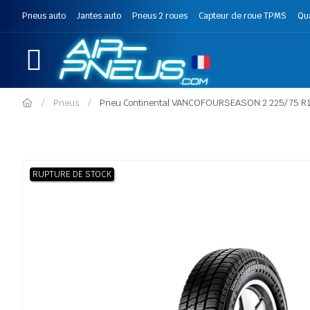
Pneus auto
Jantes auto
Pneus 2 roues
Capteur de roue TPMS
Qu
Pneus
Pneu Continental VANCOFOURSEASON 2 225/ 75 R1
RUPTURE DE STOCK