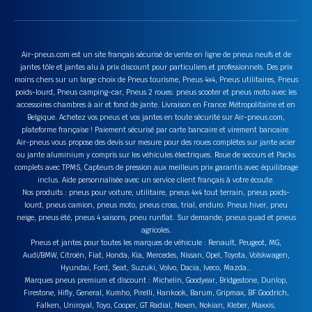
Air-pneus.com est un site français sécurisé de vente en ligne de pneus neufs et de
jantes tôle et jantes alu à prix discount pour particuliers et professionnels. Des prix
moins chers sur un large choix de Pneus tourisme, Pneus 4x4, Pneus utilitaires, Pneus
poids-lourd, Pneus camping-car, Pneus 2 roues: pneus scooter et pneus moto avec les
accessoires chambres à air et fond de jante. Livraison en France Métropolitaine et en
Belgique. Achetez vos pneus et vos jantes en toute sécurité sur Air-pneus.com,
plateforme française ! Paiement sécurisé par carte bancaire et virement bancaire.
Air-pneus vous propose des devis sur mesure pour des roues complètes sur jante acier
ou jante aluminium y compris sur les véhicules électriques. Roue de secours et Packs
complets avec TPMS, Capteurs de pression aux meilleurs prix garantis avec équilibrage
inclus. Aide personnalisée avec un service client français à votre écoute.
Nos produits : pneus pour voiture, utilitaire, pneus 4x4 tout terrain, pneus poids-
lourd, pneus camion, pneus moto, pneus cross, trial, enduro. Pneus hiver, pneu
neige, pneus été, pneus 4 saisons, pneu runflat. Sur demande, pneus quad et pneus
agricoles.
Pneus et jantes pour toutes les marques de véhicule : Renault, Peugeot, MG,
Audi/BMW, Citroën, Fiat, Honda, Kia, Mercedes, Nissan, Opel, Toyota, Volskwagen,
Hyundai, Ford, Seat, Suzuki, Volvo, Dacia, Iveco, Mazda…
Marques pneus premium et discount : Michelin, Goodyear, Bridgestone, Dunlop,
Firestone, Hifly, General, Kumho, Pirelli, Hankook, Barum, Gripmax, BF Goodrich,
Falken, Uniroyal, Toyo, Cooper, GT Radial, Nexen, Nokian, Kleber, Maxxis,