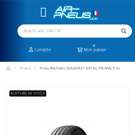
0
Compte
Mon panier
Pneus
Pneu Michelin 245/45R17 99Y XL PRIMACY 4+
RUPTURE DE STOCK