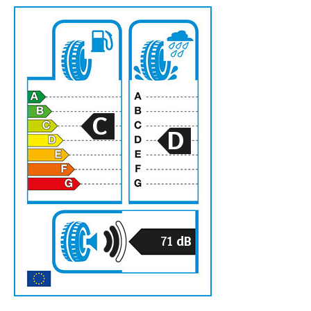
C
D
71
dB