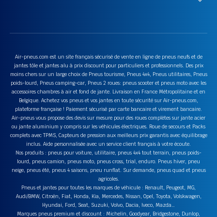
Air-pneus.com est un site français sécurisé de vente en ligne de pneus neufs et de
jantes tôle et jantes alu à prix discount pour particuliers et professionnels. Des prix
moins chers sur un large choix de Pneus tourisme, Pneus 4x4, Pneus utilitaires, Pneus
poids-lourd, Pneus camping-car, Pneus 2 roues: pneus scooter et pneus moto avec les
accessoires chambres à air et fond de jante. Livraison en France Métropolitaine et en
Belgique. Achetez vos pneus et vos jantes en toute sécurité sur Air-pneus.com,
plateforme française ! Paiement sécurisé par carte bancaire et virement bancaire.
Air-pneus vous propose des devis sur mesure pour des roues complètes sur jante acier
ou jante aluminium y compris sur les véhicules électriques. Roue de secours et Packs
complets avec TPMS, Capteurs de pression aux meilleurs prix garantis avec équilibrage
inclus. Aide personnalisée avec un service client français à votre écoute.
Nos produits : pneus pour voiture, utilitaire, pneus 4x4 tout terrain, pneus poids-
lourd, pneus camion, pneus moto, pneus cross, trial, enduro. Pneus hiver, pneu
neige, pneus été, pneus 4 saisons, pneu runflat. Sur demande, pneus quad et pneus
agricoles.
Pneus et jantes pour toutes les marques de véhicule : Renault, Peugeot, MG,
Audi/BMW, Citroën, Fiat, Honda, Kia, Mercedes, Nissan, Opel, Toyota, Volskwagen,
Hyundai, Ford, Seat, Suzuki, Volvo, Dacia, Iveco, Mazda…
Marques pneus premium et discount : Michelin, Goodyear, Bridgestone, Dunlop,