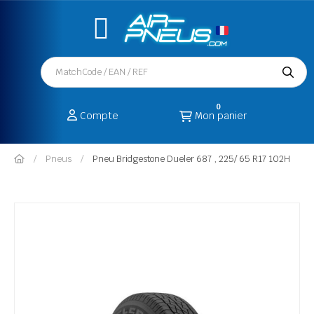
0
Compte
Mon panier
Pneus
Pneu Bridgestone Dueler 687 , 225/ 65 R17 102H