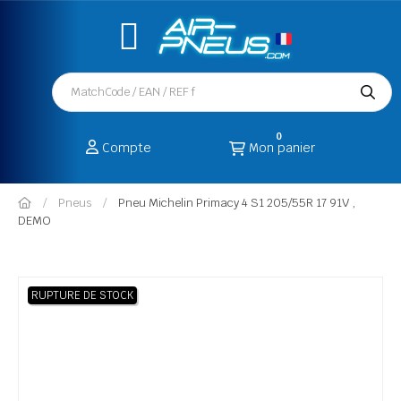
0
Compte
Mon panier
Pneus
Pneu Michelin Primacy 4 S1 205/55R 17 91V ,
DEMO
RUPTURE DE STOCK