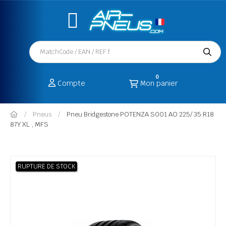
0
Compte
Mon panier
Pneus
Pneu Bridgestone POTENZA S001 AO 225/ 35 R18
87Y XL , MFS
RUPTURE DE STOCK