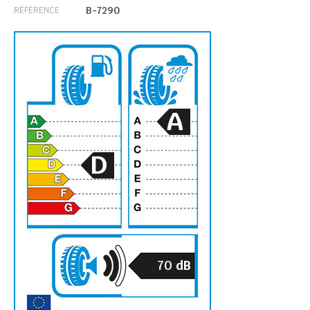
B-7290
RÉFÉRENCE
A
D
70
dB