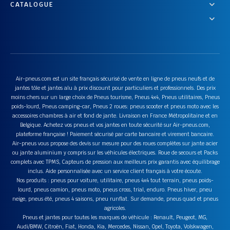
CATALOGUE
Air-pneus.com est un site français sécurisé de vente en ligne de pneus neufs et de
jantes tôle et jantes alu à prix discount pour particuliers et professionnels. Des prix
moins chers sur un large choix de Pneus tourisme, Pneus 4x4, Pneus utilitaires, Pneus
poids-lourd, Pneus camping-car, Pneus 2 roues: pneus scooter et pneus moto avec les
accessoires chambres à air et fond de jante. Livraison en France Métropolitaine et en
Belgique. Achetez vos pneus et vos jantes en toute sécurité sur Air-pneus.com,
plateforme française ! Paiement sécurisé par carte bancaire et virement bancaire.
Air-pneus vous propose des devis sur mesure pour des roues complètes sur jante acier
ou jante aluminium y compris sur les véhicules électriques. Roue de secours et Packs
complets avec TPMS, Capteurs de pression aux meilleurs prix garantis avec équilibrage
inclus. Aide personnalisée avec un service client français à votre écoute.
Nos produits : pneus pour voiture, utilitaire, pneus 4x4 tout terrain, pneus poids-
lourd, pneus camion, pneus moto, pneus cross, trial, enduro. Pneus hiver, pneu
neige, pneus été, pneus 4 saisons, pneu runflat. Sur demande, pneus quad et pneus
agricoles.
Pneus et jantes pour toutes les marques de véhicule : Renault, Peugeot, MG,
Audi/BMW, Citroën, Fiat, Honda, Kia, Mercedes, Nissan, Opel, Toyota, Volskwagen,