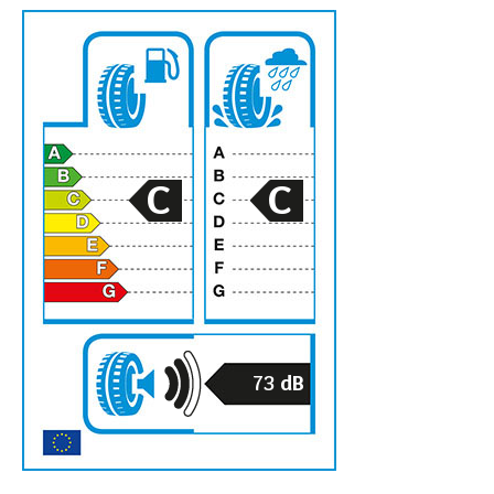
C
C
73
dB