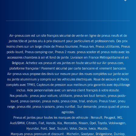
Air-pneus.com est un site français sécurisé de vente en ligne de pneus neufs et de
jantes tôle et jantes alu à prix discount pour particuliers et professionnels. Des prix
moins chers sur un large choix de Pneus tourisme, Pneus 4x4, Pneus utilitaires, Pneus
poids-lourd, Pneus camping-car, Pneus 2 roues: pneus scooter et pneus moto avec les
accessoires chambres à air et fond de jante. Livraison en France Métropolitaine et en
Belgique. Achetez vos pneus et vos jantes en toute sécurité sur Air-pneus.com,
plateforme française ! Paiement sécurisé par carte bancaire et virement bancaire.
Air-pneus vous propose des devis sur mesure pour des roues complètes sur jante acier
ou jante aluminium y compris sur les véhicules électriques. Roue de secours et Packs
complets avec TPMS, Capteurs de pression aux meilleurs prix garantis avec équilibrage
inclus. Aide personnalisée avec un service client français à votre écoute.
Nos produits : pneus pour voiture, utilitaire, pneus 4x4 tout terrain, pneus poids-
lourd, pneus camion, pneus moto, pneus cross, trial, enduro. Pneus hiver, pneu
neige, pneus été, pneus 4 saisons, pneu runflat. Sur demande, pneus quad et pneus
agricoles.
Pneus et jantes pour toutes les marques de véhicule : Renault, Peugeot, MG,
Audi/BMW, Citroën, Fiat, Honda, Kia, Mercedes, Nissan, Opel, Toyota, Volskwagen,
Hyundai, Ford, Seat, Suzuki, Volvo, Dacia, Iveco, Mazda…
Marques pneus premium et discount : Michelin, Goodyear, Bridgestone, Dunlop,