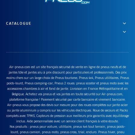
CATALOGUE
Air-pneus.com est un site français sécurisé de vente en ligne de pneus neufs et de
jantes tôle et jantes alu à prix discount pour particuliers et professionnels. Des prix
moins chers sur un large choix de Pneus tourisme, Pneus 4x4, Pneus utilitaires, Pneus
poids-lourd, Pneus camping-car, Pneus 2 roues: pneus scooter et pneus moto avec les
accessoires chambres à air et fond de jante. Livraison en France Métropolitaine et en
Belgique. Achetez vos pneus et vos jantes en toute sécurité sur Air-pneus.com,
plateforme française ! Paiement sécurisé par carte bancaire et virement bancaire.
Air-pneus vous propose des devis sur mesure pour des roues complètes sur jante acier
ou jante aluminium y compris sur les véhicules électriques. Roue de secours et Packs
complets avec TPMS, Capteurs de pression aux meilleurs prix garantis avec équilibrage
inclus. Aide personnalisée avec un service client français à votre écoute.
Nos produits : pneus pour voiture, utilitaire, pneus 4x4 tout terrain, pneus poids-
lourd, pneus camion, pneus moto, pneus cross, trial, enduro. Pneus hiver, pneu