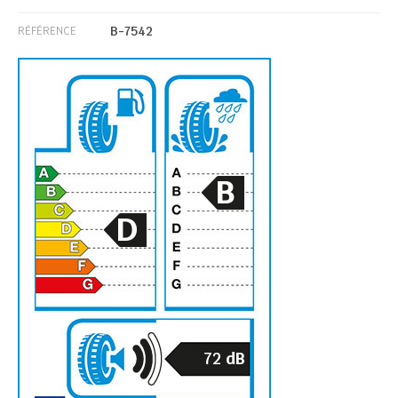
B-7542
RÉFÉRENCE
B
D
72
dB