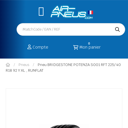
0
Compte
Mon panier
Pneus
Pneu BRIDGESTONE POTENZA S001 RFT 225/ 40
R18 92 Y XL , RUNFLAT