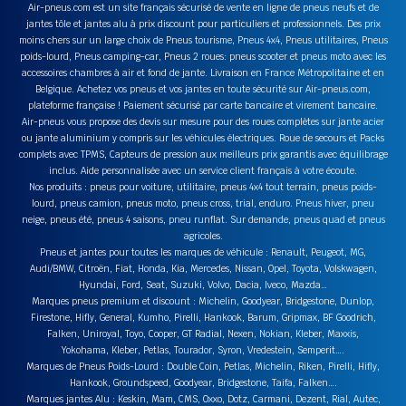
Air-pneus.com est un site français sécurisé de vente en ligne de pneus neufs et de
jantes tôle et jantes alu à prix discount pour particuliers et professionnels. Des prix
moins chers sur un large choix de Pneus tourisme, Pneus 4x4, Pneus utilitaires, Pneus
poids-lourd, Pneus camping-car, Pneus 2 roues: pneus scooter et pneus moto avec les
accessoires chambres à air et fond de jante. Livraison en France Métropolitaine et en
Belgique. Achetez vos pneus et vos jantes en toute sécurité sur Air-pneus.com,
plateforme française ! Paiement sécurisé par carte bancaire et virement bancaire.
Air-pneus vous propose des devis sur mesure pour des roues complètes sur jante acier
ou jante aluminium y compris sur les véhicules électriques. Roue de secours et Packs
complets avec TPMS, Capteurs de pression aux meilleurs prix garantis avec équilibrage
inclus. Aide personnalisée avec un service client français à votre écoute.
Nos produits : pneus pour voiture, utilitaire, pneus 4x4 tout terrain, pneus poids-
lourd, pneus camion, pneus moto, pneus cross, trial, enduro. Pneus hiver, pneu
neige, pneus été, pneus 4 saisons, pneu runflat. Sur demande, pneus quad et pneus
agricoles.
Pneus et jantes pour toutes les marques de véhicule : Renault, Peugeot, MG,
Audi/BMW, Citroën, Fiat, Honda, Kia, Mercedes, Nissan, Opel, Toyota, Volskwagen,
Hyundai, Ford, Seat, Suzuki, Volvo, Dacia, Iveco, Mazda…
Marques pneus premium et discount : Michelin, Goodyear, Bridgestone, Dunlop,
Firestone, Hifly, General, Kumho, Pirelli, Hankook, Barum, Gripmax, BF Goodrich,
Falken, Uniroyal, Toyo, Cooper, GT Radial, Nexen, Nokian, Kleber, Maxxis,
Yokohama, Kleber, Petlas, Tourador, Syron, Vredestein, Semperit….
Marques de Pneus Poids-Lourd : Double Coin, Petlas, Michelin, Riken, Pirelli, Hifly,
Hankook, Groundspeed, Goodyear, Bridgestone, Taifa, Falken….
Marques jantes Alu : Keskin, Mam, CMS, Oxxo, Dotz, Carmani, Dezent, Rial, Autec,