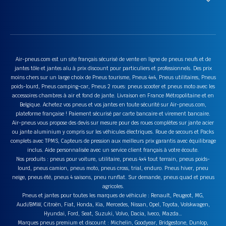
Air-pneus.com est un site français sécurisé de vente en ligne de pneus neufs et de
jantes tôle et jantes alu à prix discount pour particuliers et professionnels. Des prix
moins chers sur un large choix de Pneus tourisme, Pneus 4x4, Pneus utilitaires, Pneus
poids-lourd, Pneus camping-car, Pneus 2 roues: pneus scooter et pneus moto avec les
accessoires chambres à air et fond de jante. Livraison en France Métropolitaine et en
Belgique. Achetez vos pneus et vos jantes en toute sécurité sur Air-pneus.com,
plateforme française ! Paiement sécurisé par carte bancaire et virement bancaire.
Air-pneus vous propose des devis sur mesure pour des roues complètes sur jante acier
ou jante aluminium y compris sur les véhicules électriques. Roue de secours et Packs
complets avec TPMS, Capteurs de pression aux meilleurs prix garantis avec équilibrage
inclus. Aide personnalisée avec un service client français à votre écoute.
Nos produits : pneus pour voiture, utilitaire, pneus 4x4 tout terrain, pneus poids-
lourd, pneus camion, pneus moto, pneus cross, trial, enduro. Pneus hiver, pneu
neige, pneus été, pneus 4 saisons, pneu runflat. Sur demande, pneus quad et pneus
agricoles.
Pneus et jantes pour toutes les marques de véhicule : Renault, Peugeot, MG,
Audi/BMW, Citroën, Fiat, Honda, Kia, Mercedes, Nissan, Opel, Toyota, Volskwagen,
Hyundai, Ford, Seat, Suzuki, Volvo, Dacia, Iveco, Mazda…
Marques pneus premium et discount : Michelin, Goodyear, Bridgestone, Dunlop,