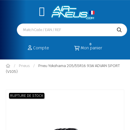
0
Compte
Mon panier
Pneus
Pneu Yokohama 205/55R16 91W ADVAN SPORT
(V105)
RUPTURE DE STOCK