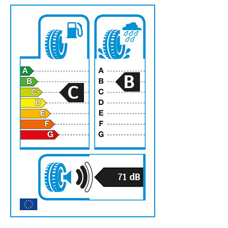
B
C
71
dB