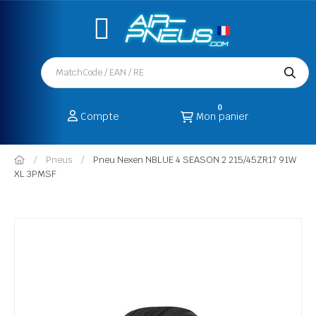
0
Compte
Mon panier
Pneus
Pneu Nexen NBLUE 4 SEASON 2 215/45ZR17 91W
XL 3PMSF