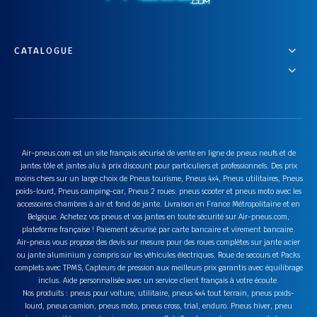
CATALOGUE
Air-pneus.com est un site français sécurisé de vente en ligne de pneus neufs et de
jantes tôle et jantes alu à prix discount pour particuliers et professionnels. Des prix
moins chers sur un large choix de Pneus tourisme, Pneus 4x4, Pneus utilitaires, Pneus
poids-lourd, Pneus camping-car, Pneus 2 roues: pneus scooter et pneus moto avec les
accessoires chambres à air et fond de jante. Livraison en France Métropolitaine et en
Belgique. Achetez vos pneus et vos jantes en toute sécurité sur Air-pneus.com,
plateforme française ! Paiement sécurisé par carte bancaire et virement bancaire.
Air-pneus vous propose des devis sur mesure pour des roues complètes sur jante acier
ou jante aluminium y compris sur les véhicules électriques. Roue de secours et Packs
complets avec TPMS, Capteurs de pression aux meilleurs prix garantis avec équilibrage
inclus. Aide personnalisée avec un service client français à votre écoute.
Nos produits : pneus pour voiture, utilitaire, pneus 4x4 tout terrain, pneus poids-
lourd, pneus camion, pneus moto, pneus cross, trial, enduro. Pneus hiver, pneu