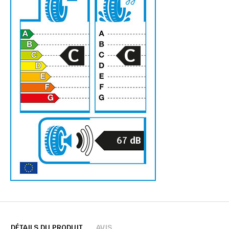
C
C
67
dB
DÉTAILS DU PRODUIT
AVIS