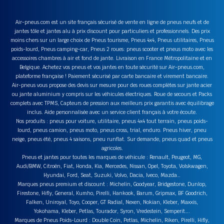
Air-pneus.com est un site français sécurisé de vente en ligne de pneus neufs et de
jantes tôle et jantes alu à prix discount pour particuliers et professionnels. Des prix
moins chers sur un large choix de Pneus tourisme, Pneus 4x4, Pneus utilitaires, Pneus
poids-lourd, Pneus camping-car, Pneus 2 roues: pneus scooter et pneus moto avec les
accessoires chambres à air et fond de jante. Livraison en France Métropolitaine et en
Belgique. Achetez vos pneus et vos jantes en toute sécurité sur Air-pneus.com,
plateforme française ! Paiement sécurisé par carte bancaire et virement bancaire.
Air-pneus vous propose des devis sur mesure pour des roues complètes sur jante acier
ou jante aluminium y compris sur les véhicules électriques. Roue de secours et Packs
complets avec TPMS, Capteurs de pression aux meilleurs prix garantis avec équilibrage
inclus. Aide personnalisée avec un service client français à votre écoute.
Nos produits : pneus pour voiture, utilitaire, pneus 4x4 tout terrain, pneus poids-
lourd, pneus camion, pneus moto, pneus cross, trial, enduro. Pneus hiver, pneu
neige, pneus été, pneus 4 saisons, pneu runflat. Sur demande, pneus quad et pneus
agricoles.
Pneus et jantes pour toutes les marques de véhicule : Renault, Peugeot, MG,
Audi/BMW, Citroën, Fiat, Honda, Kia, Mercedes, Nissan, Opel, Toyota, Volskwagen,
Hyundai, Ford, Seat, Suzuki, Volvo, Dacia, Iveco, Mazda…
Marques pneus premium et discount : Michelin, Goodyear, Bridgestone, Dunlop,
Firestone, Hifly, General, Kumho, Pirelli, Hankook, Barum, Gripmax, BF Goodrich,
Falken, Uniroyal, Toyo, Cooper, GT Radial, Nexen, Nokian, Kleber, Maxxis,
Yokohama, Kleber, Petlas, Tourador, Syron, Vredestein, Semperit….
Marques de Pneus Poids-Lourd : Double Coin, Petlas, Michelin, Riken, Pirelli, Hifly,