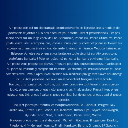
Air-pneus.com est un site français sécurisé de vente en ligne de pneus neufs et de
jantes tôle et jantes alu à prix discount pour particuliers et professionnels. Des prix
moins chers sur un large choix de Pneus tourisme, Pneus 4x4, Pneus utilitaires, Pneus
poids-lourd, Pneus camping-car, Pneus 2 roues: pneus scooter et pneus moto avec les
accessoires chambres à air et fond de jante. Livraison en France Métropolitaine et en
Belgique. Achetez vos pneus et vos jantes en toute sécurité sur Air-pneus.com,
plateforme française ! Paiement sécurisé par carte bancaire et virement bancaire.
Air-pneus vous propose des devis sur mesure pour des roues complètes sur jante acier
ou jante aluminium y compris sur les véhicules électriques. Roue de secours et Packs
complets avec TPMS, Capteurs de pression aux meilleurs prix garantis avec équilibrage
inclus. Aide personnalisée avec un service client français à votre écoute.
Nos produits : pneus pour voiture, utilitaire, pneus 4x4 tout terrain, pneus poids-
lourd, pneus camion, pneus moto, pneus cross, trial, enduro. Pneus hiver, pneu
neige, pneus été, pneus 4 saisons, pneu runflat. Sur demande, pneus quad et pneus
agricoles.
Pneus et jantes pour toutes les marques de véhicule : Renault, Peugeot, MG,
Audi/BMW, Citroën, Fiat, Honda, Kia, Mercedes, Nissan, Opel, Toyota, Volskwagen,
Hyundai, Ford, Seat, Suzuki, Volvo, Dacia, Iveco, Mazda…
Marques pneus premium et discount : Michelin, Goodyear, Bridgestone, Dunlop,
Firestone, Hifly, General, Kumho, Pirelli, Hankook, Barum, Gripmax, BF Goodrich,