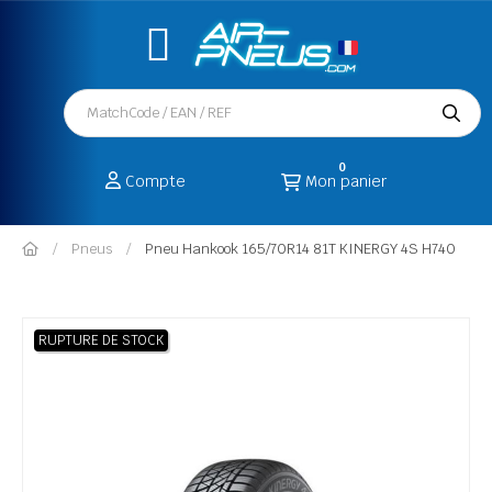
0
Compte
Mon panier
Pneus
Pneu Hankook 165/70R14 81T KINERGY 4S H740
RUPTURE DE STOCK