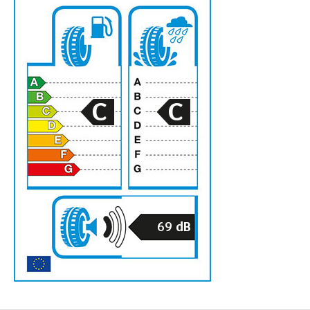
C
C
69
dB