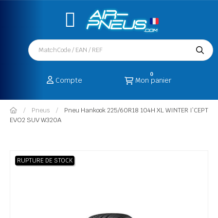
0
Compte
Mon panier
Pneus
Pneu Hankook 225/60R18 104H XL WINTER I`CEPT
EVO2 SUV W320A
RUPTURE DE STOCK