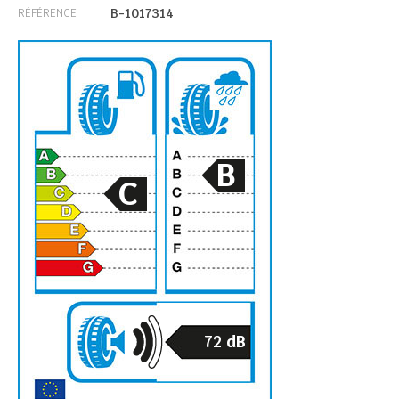
B-1017314
RÉFÉRENCE
B
C
72
dB