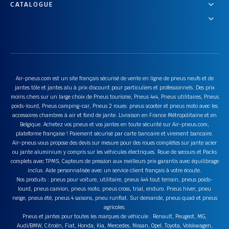
CATALOGUE
Air-pneus.com est un site français sécurisé de vente en ligne de pneus neufs et de
jantes tôle et jantes alu à prix discount pour particuliers et professionnels. Des prix
moins chers sur un large choix de Pneus tourisme, Pneus 4x4, Pneus utilitaires, Pneus
poids-lourd, Pneus camping-car, Pneus 2 roues: pneus scooter et pneus moto avec les
accessoires chambres à air et fond de jante. Livraison en France Métropolitaine et en
Belgique. Achetez vos pneus et vos jantes en toute sécurité sur Air-pneus.com,
plateforme française ! Paiement sécurisé par carte bancaire et virement bancaire.
Air-pneus vous propose des devis sur mesure pour des roues complètes sur jante acier
ou jante aluminium y compris sur les véhicules électriques. Roue de secours et Packs
complets avec TPMS, Capteurs de pression aux meilleurs prix garantis avec équilibrage
inclus. Aide personnalisée avec un service client français à votre écoute.
Nos produits : pneus pour voiture, utilitaire, pneus 4x4 tout terrain, pneus poids-
lourd, pneus camion, pneus moto, pneus cross, trial, enduro. Pneus hiver, pneu
neige, pneus été, pneus 4 saisons, pneu runflat. Sur demande, pneus quad et pneus
agricoles.
Pneus et jantes pour toutes les marques de véhicule : Renault, Peugeot, MG,
Audi/BMW, Citroën, Fiat, Honda, Kia, Mercedes, Nissan, Opel, Toyota, Volskwagen,