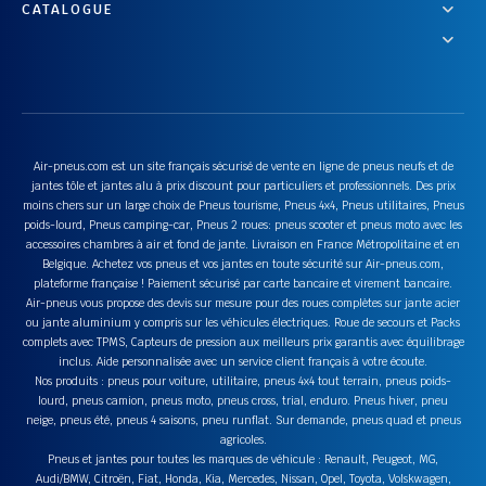
CATALOGUE
Air-pneus.com est un site français sécurisé de vente en ligne de pneus neufs et de
jantes tôle et jantes alu à prix discount pour particuliers et professionnels. Des prix
moins chers sur un large choix de Pneus tourisme, Pneus 4x4, Pneus utilitaires, Pneus
poids-lourd, Pneus camping-car, Pneus 2 roues: pneus scooter et pneus moto avec les
accessoires chambres à air et fond de jante. Livraison en France Métropolitaine et en
Belgique. Achetez vos pneus et vos jantes en toute sécurité sur Air-pneus.com,
plateforme française ! Paiement sécurisé par carte bancaire et virement bancaire.
Air-pneus vous propose des devis sur mesure pour des roues complètes sur jante acier
ou jante aluminium y compris sur les véhicules électriques. Roue de secours et Packs
complets avec TPMS, Capteurs de pression aux meilleurs prix garantis avec équilibrage
inclus. Aide personnalisée avec un service client français à votre écoute.
Nos produits : pneus pour voiture, utilitaire, pneus 4x4 tout terrain, pneus poids-
lourd, pneus camion, pneus moto, pneus cross, trial, enduro. Pneus hiver, pneu
neige, pneus été, pneus 4 saisons, pneu runflat. Sur demande, pneus quad et pneus
agricoles.
Pneus et jantes pour toutes les marques de véhicule : Renault, Peugeot, MG,
Audi/BMW, Citroën, Fiat, Honda, Kia, Mercedes, Nissan, Opel, Toyota, Volskwagen,