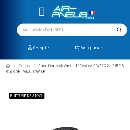
0
Compte
Mon panier
Pneus
Pneu Hankook Winter I*Cept evo2 W320 XL 215/45
R16 90H, M&S, 3PMSF
RUPTURE DE STOCK