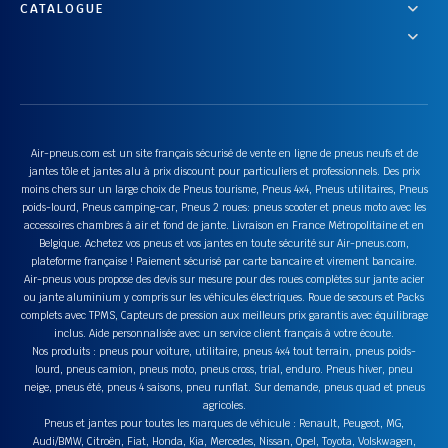
CATALOGUE
Air-pneus.com est un site français sécurisé de vente en ligne de pneus neufs et de
jantes tôle et jantes alu à prix discount pour particuliers et professionnels. Des prix
moins chers sur un large choix de Pneus tourisme, Pneus 4x4, Pneus utilitaires, Pneus
poids-lourd, Pneus camping-car, Pneus 2 roues: pneus scooter et pneus moto avec les
accessoires chambres à air et fond de jante. Livraison en France Métropolitaine et en
Belgique. Achetez vos pneus et vos jantes en toute sécurité sur Air-pneus.com,
plateforme française ! Paiement sécurisé par carte bancaire et virement bancaire.
Air-pneus vous propose des devis sur mesure pour des roues complètes sur jante acier
ou jante aluminium y compris sur les véhicules électriques. Roue de secours et Packs
complets avec TPMS, Capteurs de pression aux meilleurs prix garantis avec équilibrage
inclus. Aide personnalisée avec un service client français à votre écoute.
Nos produits : pneus pour voiture, utilitaire, pneus 4x4 tout terrain, pneus poids-
lourd, pneus camion, pneus moto, pneus cross, trial, enduro. Pneus hiver, pneu
neige, pneus été, pneus 4 saisons, pneu runflat. Sur demande, pneus quad et pneus
agricoles.
Pneus et jantes pour toutes les marques de véhicule : Renault, Peugeot, MG,
Audi/BMW, Citroën, Fiat, Honda, Kia, Mercedes, Nissan, Opel, Toyota, Volskwagen,