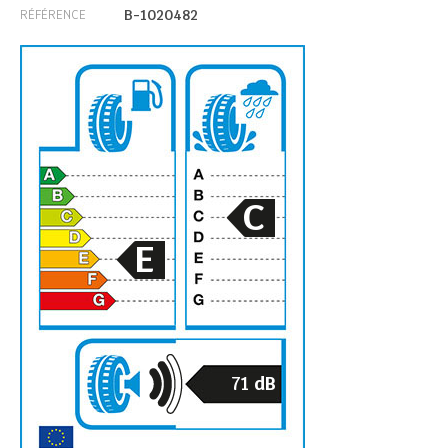
B-1020482
RÉFÉRENCE
C
E
71
dB