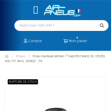
0
Compte
Mon panier
Pneus
Pneu Hankook Winter I*Cept RS2 W452 XL 175/55
R15 77T, M+S, 3PMSF , FR
RUPTURE DE STOCK