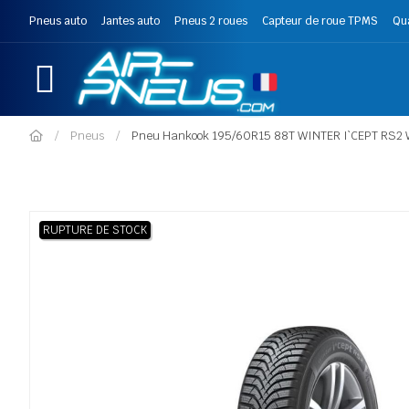
Pneus auto
Jantes auto
Pneus 2 roues
Capteur de roue TPMS
Qu
Pneus
Pneu Hankook 195/60R15 88T WINTER I`CEPT RS2
RUPTURE DE STOCK