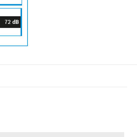
72
dB