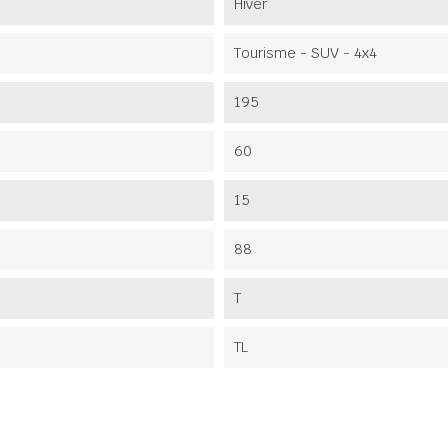
Hiver
Tourisme - SUV - 4x4
195
60
15
88
T
TL