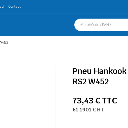
ad
Contact
 W452
Pneu Hankook 
RS2 W452
73,43 € TTC
61.1901 € HT