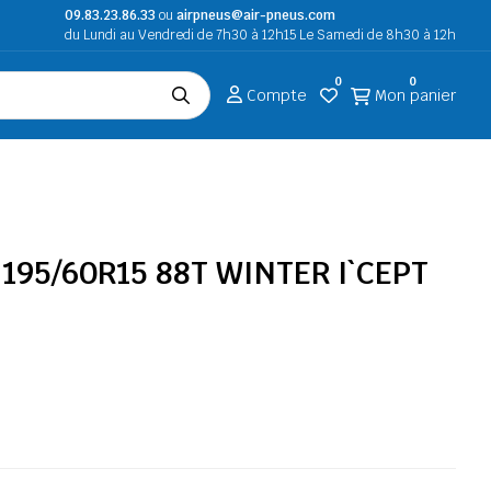
09.83.23.86.33
ou
airpneus@air-pneus.com
du Lundi au Vendredi de 7h30 à 12h15 Le Samedi de 8h30 à 12h
0
0
Compte
Mon panier
195/60R15 88T WINTER I`CEPT