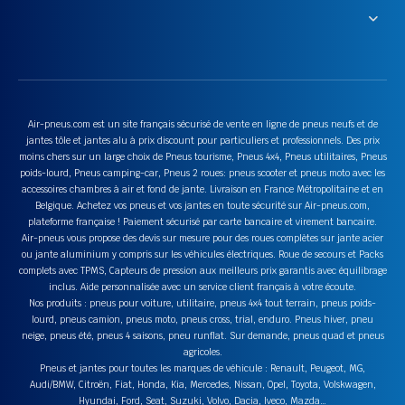
Air-pneus.com est un site français sécurisé de vente en ligne de pneus neufs et de
jantes tôle et jantes alu à prix discount pour particuliers et professionnels. Des prix
moins chers sur un large choix de Pneus tourisme, Pneus 4x4, Pneus utilitaires, Pneus
poids-lourd, Pneus camping-car, Pneus 2 roues: pneus scooter et pneus moto avec les
accessoires chambres à air et fond de jante. Livraison en France Métropolitaine et en
Belgique. Achetez vos pneus et vos jantes en toute sécurité sur Air-pneus.com,
plateforme française ! Paiement sécurisé par carte bancaire et virement bancaire.
Air-pneus vous propose des devis sur mesure pour des roues complètes sur jante acier
ou jante aluminium y compris sur les véhicules électriques. Roue de secours et Packs
complets avec TPMS, Capteurs de pression aux meilleurs prix garantis avec équilibrage
inclus. Aide personnalisée avec un service client français à votre écoute.
Nos produits : pneus pour voiture, utilitaire, pneus 4x4 tout terrain, pneus poids-
lourd, pneus camion, pneus moto, pneus cross, trial, enduro. Pneus hiver, pneu
neige, pneus été, pneus 4 saisons, pneu runflat. Sur demande, pneus quad et pneus
agricoles.
Pneus et jantes pour toutes les marques de véhicule : Renault, Peugeot, MG,
Audi/BMW, Citroën, Fiat, Honda, Kia, Mercedes, Nissan, Opel, Toyota, Volskwagen,
Hyundai, Ford, Seat, Suzuki, Volvo, Dacia, Iveco, Mazda…