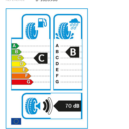
B
C
70
dB