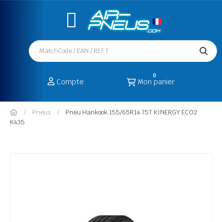
0
Compte
Mon panier
Pneus
Pneu Hankook 155/65R14 75T KINERGY ECO2
K435