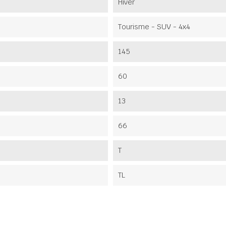
Hiver
Tourisme - SUV - 4x4
145
60
13
66
T
TL