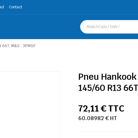
ad
Contact
3 66T, M&S , 3PMSF
Pneu Hankook
145/60 R13 66
72,11 € TTC
60.08982 € HT