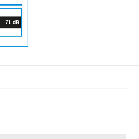
71
dB